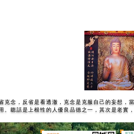
染、「淨心」純正、「真心」如
實，「空假中」當機，把心安住
於此是如此重要的。​
省克念，反省是看透澈，克念是克服自己的妄想，
用。聼話是上根性的人優良品德之一，其次是老實