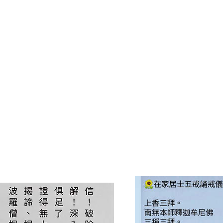
眾生念佛如意 處處佛念吉祥
Save a Special Date for
Celebrating the 30th
Anniversary
August 01 2026
慶祝 農曆六月十九
觀音菩薩聖誕
行願30週年紀念日