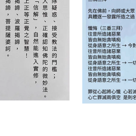
心常智觀覺照，自然會發覺
精彩人生是歷練來的，生活中的
百味好壞是增上緣，福徳功德無
需刻意去求，只要「清心」無