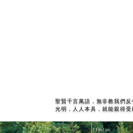
的危機，人世間的重重危機是
因人已喪失做人的戒律，不懂
做人的道理了 ! 應該將戒律
存在內心裡，心才能定，聽到
好事要彼此啟發，同時互相勉
勵，心要能定，才能發揮智
慧，智慧要在人與人之間互相
啟發。
聖賢千言萬語，無非教我們反
光明，人人本具，就能親得受
Find us: