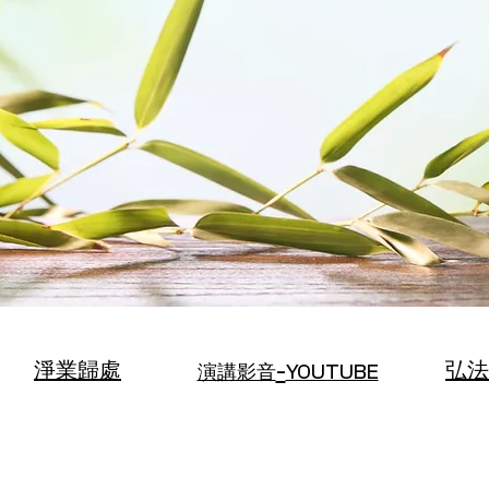
淨業歸處
弘法
-
演講影音
YOUTUBE
| READ MORE |
| READ MORE |
| READ
祝願 宇宙萬物和諧