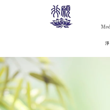
AMI
AMI
Med
WELCOMES YOU! 歡迎您
淨
Welcome to Amita Buddhism Socie
where compassion and wisdom guid
our journey together.

We invite you to explore the teach
of the Buddha, engage in meaningf
discussions, and cultivate inner pe
Join us as we walk the path of 
enlightenment, supporting one 
another in our collective quest for 