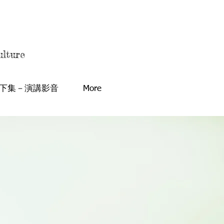
IETY
IETY
lture
下集－演講影音
More