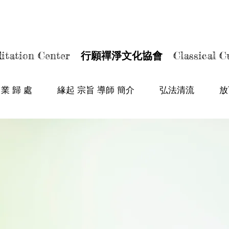
TA BUDDHISM SOC
TA BUDDHISM SOC
itation Center
行願禪淨文化協會
Classical Cu
 業 歸 處
緣起 宗旨 導師 簡介
弘法清流
放
ty 
e 
ings 
ul 
ace. 