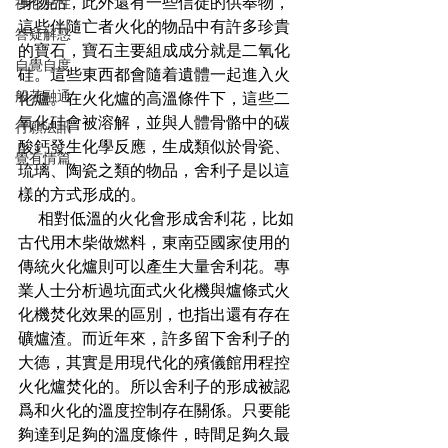
身物品，此外還有一些信徒的供奉物，
禪心見性
這些伴隨亡者火化的物品中有許多珍貴
答疑解惑
的寶石，寶石主要組成成分就是二氧化
自覺自度
硅。這些東西都會隨着遺體一起進入火
般若融通
化爐。在火化爐的高溫條件下，這些二
氧化硅會被溶解，並與人體骨骼中的碳
行願法訊
酸鈣發生化學反應，生成類似於骨瓷、
覺有情篇
琉璃、陶瓷之類的物品，舍利子是以這
樣的方式形成的。
    相對低溫的火化會形成舍利花，比如
古代用木柴做燃料，東南亞國家使用的
傳統火化爐則可以產生大量舍利花。專
業人士分析過坑面式火化機與爐條式火
化機焚化效果的區別，也指出還有存在
礦爐渣。而近年來，許多留下舍利子的
大德，其實是用現代化的殯儀館用程控
火化爐焚化的。所以舍利子的形成被認
爲和火化的溫度控制存在關係。只要能
夠達到足夠的溫度條件，時間足夠久最