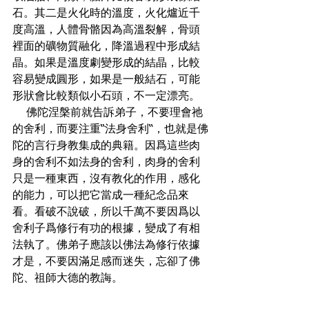
石。其二是火化時的溫度，火化爐近千
度高溫，人體骨骼因為高溫裂解，骨頭
裡面的礦物質融化，降溫過程中形成結
晶。如果是溫度劇變形成的結晶，比較
容易變成圓形，如果是一般結石，可能
形狀會比較類似小石頭，不一定漂亮。
    佛陀涅槃前就告訴弟子，不要理會祂
的舍利，而要注重“法身舍利“，也就是佛
陀的言行身教集成的典籍。因爲這些肉
身的舍利不如法身的舍利，肉身的舍利
只是一種東西，沒有教化的作用，感化
的能力，可以把它當成一種紀念品來
看。看破不說破，所以千萬不要因爲以
舍利子爲修行有功的根據，變成了有相
法執了。佛弟子應該以佛法為修行依據
才是，不要因滿足感而迷失，忘卻了佛
陀、祖師大德的教誨。