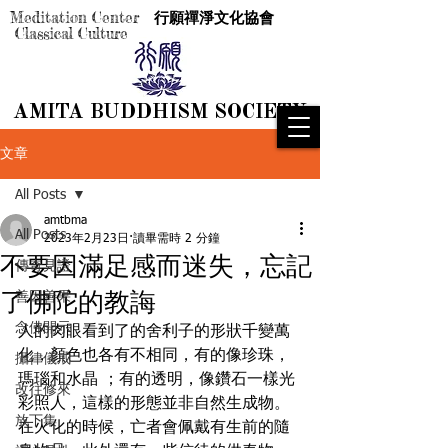
Meditation Center
行願禪淨文化協會
Classical Culture
AMITA BUDDHISM SOCIETY
AMITA BUDDHISM SOCIETY
文章
All Posts
amtbma
All Posts
2023年2月23日
讀畢需時 2 分鐘
不要因滿足感而迷失，忘記
傳奇見證
了佛陀的教誨
善因善果
念佛開示
人的肉眼看到了的舍利子的形狀千變萬
化，顏色也各有不相同，有的像珍珠，
攝律儀戒
瑪瑙和水晶 ；有的透明，像鑽石一樣光
改往修來
彩照人，這樣的形態並非自然生成物。
放下集
在火化的時候，亡者會佩戴有生前的隨