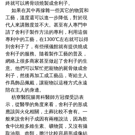
終就可以將骨頭燒製成舍利子。
    如果在其中再摻雜一些其它的物質和
工藝，溫度還可以進一步降低，對於現
代人來講難度並不大。甚至有人專門申
請了舍利子製作方法的專利，利用這個
專利中的工藝，在1300℃左右就可以得
到舍利子了，有些殯儀館就有提供燒成
舍利子的服務。隨着製作工藝的普及，
網絡上很多商家甚至做起了舍利子的生
意。他們可以幫忙把寵物的屍骨做成舍
利子，然後再加工成工藝品，寄給主人
作爲飾品佩戴，讓寵物以這種方式永遠
陪在主人的身邊。
    枋寮醫院腸胃科醫師方冠傑受訪表
示，從醫學的角度來看，舍利子的形成
應該與火化相關，土葬比較不會有。一
般來說舍利子成因有兩種說法，因為飲
食中比較多維生素、礦物質，又沒有攝
取油脂、肉類，膽汁比較容易形成像結