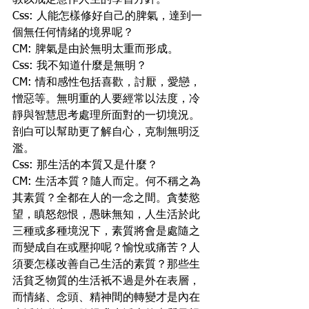
教以戒定慧作人生的學習方針。
Css: 人能怎樣修好自己的脾氣，達到一
個無任何情緒的境界呢？
CM: 脾氣是由於無明太重而形成。
Css: 我不知道什麼是無明？
CM: 情和感性包括喜歡，討厭，愛戀，
憎惡等。無明重的人要經常以法度，冷
靜與智慧思考處理所面對的一切境況。
剖白可以幫助更了解自心，克制無明泛
濫。
Css: 那生活的本質又是什麼？
CM: 生活本質？隨人而定。何不稱之為
其素質？全都在人的一念之間。貪婪慾
望，瞋怒怨恨，愚昧無知，人生活於此
三種或多種境況下，素質將會是處隨之
而變成自在或壓抑呢？愉悅或痛苦？人
須要怎樣改善自己生活的素質？那些生
活貧乏物質的生活衹不過是外在表層，
而情緒、念頭、精神間的轉變才是內在