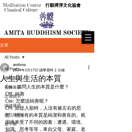
Meditation Center
行願禪淨文化協會
Classical Culture
AMITA BUDDHISM SOCIETY
AMITA BUDDHISM SOCIETY
文章
All Posts
amtbma
All Posts
2024年3月17日
讀畢需時 2 分鐘
人生與生活的本質
傳奇見證
Css：請問人生的本質是什麼？
善因善果
CM: 純善
念佛開示
Css: 怎麼說純善呢？
攝律儀戒
CM: 始從入胎時，人沒有被左右的思
改往修來
想，他擁有的本質是純潔和善良的。衹
因後來受了不同的因素：遭遇、環境、
放下集
知識、思考等等，來自父母、家庭、老