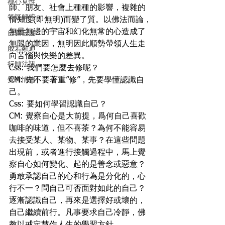
禪心見性
師、朋友、社會上種種的影響，複雜的
答疑解惑
情知度(即無明)而變了質。以佛法而論，
無量無邊的宇宙和幻化無常的心造成了
自覺自度
無限的業因，無明因此順勢帶領人生走
般若融通
向苦惱與快樂的差異。
行願法訊
Css: 我們要怎麼去修呢？
覺有情篇
CM: 先不要著重”修”，先要學懂認識自
己。
Css: 要如何學習認識自己？
CM: 覺察自心是大前提，爲何自己喜歡
咖啡的味道，但不喜茶？為何不能容易
去接受某人、某物、某事？在這些問題
出現前，或者進行接觸過程中，馬上覺
察自心如何變化、起的是善念或惡意？
勇敢承認自己的心和行為是分化的，心
行不一？問自己可否面對如此的自己？
逐漸認識自己，再來是選擇好或壞的，
自己繼續前行。凡事要求自己冷靜，佛