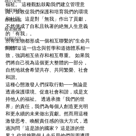
禪心見性
福祉。 這種觀點鼓勵我們建立管理意
答疑解惑
識，並敦促我們保護和培育我們的環境
和社區。這是對「無我」作出了貢獻，
自覺自度
不然便成了自私且執著的絶無人生意義
般若融通
的「有我」。
行願法訊
所有生物都形成一個相互聯繫的“生命共
覺有情篇
同體”，這一信念與哲學和道德體系相一
致，強調相互依存和相互尊重。 如果我
們將自己視為這個更大整體的一部分，
自然地就會希望共存、共同繁榮、社會
和諧。
這種心態激發人們採取行動——無論是
透過保護環境、促進社會和諧，或是支
持他人的福祉。 透過承擔「我們的世
界」的責任，我們為每個人創造更光明
和更永續的未來做出貢獻。然而用這種
激發思考、喚醒責任感的強大方式，透
過詢問「這是誰的國家？ 這是誰的世