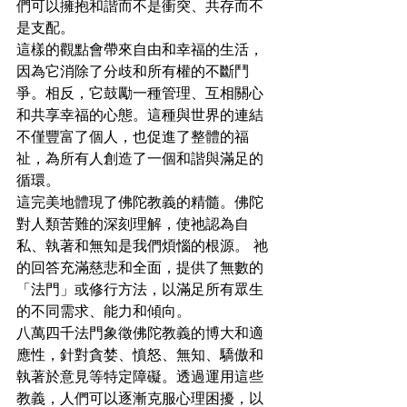
們可以擁抱和諧而不是衝突、共存而不
是支配。
這樣的觀點會帶來自由和幸福的生活，
因為它消除了分歧和所有權的不斷鬥
爭。相反，它鼓勵一種管理、互相關心
和共享幸福的心態。這種與世界的連結
不僅豐富了個人，也促進了整體的福
祉，為所有人創造了一個和諧與滿足的
循環。
這完美地體現了佛陀教義的精髓。佛陀
對人類苦難的深刻理解，使祂認為自
私、執著和無知是我們煩惱的根源。 祂
的回答充滿慈悲和全面，提供了無數的
「法門」或修行方法，以滿足所有眾生
的不同需求、能力和傾向。
八萬四千法門象徵佛陀教義的博大和適
應性，針對貪婪、憤怒、無知、驕傲和
執著於意見等特定障礙。透過運用這些
教義，人們可以逐漸克服心理困擾，以