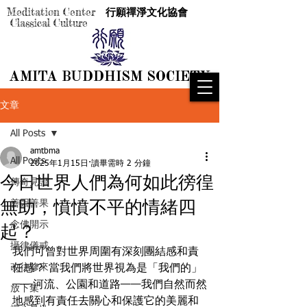
Meditation Center
行願禪淨文化協會
Classical Culture
AMITA BUDDHISM SOCIETY
AMITA BUDDHISM SOCIETY
文章
All Posts
amtbma
All Posts
2025年1月15日
讀畢需時 2 分鐘
今日世界人們為何如此徬徨
傳奇見證
無助，憤憤不平的情緒四
善因善果
念佛開示
起？
攝律儀戒
我們可曾對世界周圍有深刻團結感和責
改往修來
任感？ 當我們將世界視為是「我們的」
——河流、公園和道路——我們自然而然
放下集
地感到有責任去關心和保護它的美麗和