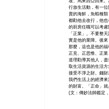
坡、馬來西亞回來。
行放生活動，有一位
賣的海鮮，魚蝦種類
都勸他去改行，他也
的㕑房任職可以考慮
「正業」。不要整天
實是他的業障。後來
那麼，這也是他的福
正見、正思惟、正業
道理勸導其他人，盡
取生活資源的生活方式
接受不淨之財。錢財
我們生活上的經濟來
的財富。「正命」就
(文：傳妙法師鑑定，2