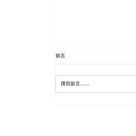
留言
撰寫留言......
學以致用在生活中