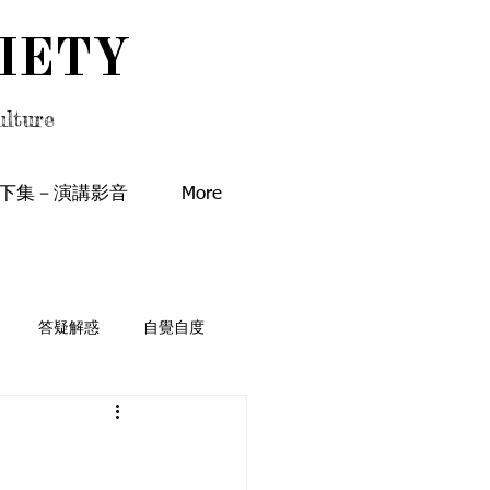
IETY
IETY
lture
下集－演講影音
More
答疑解惑
自覺自度