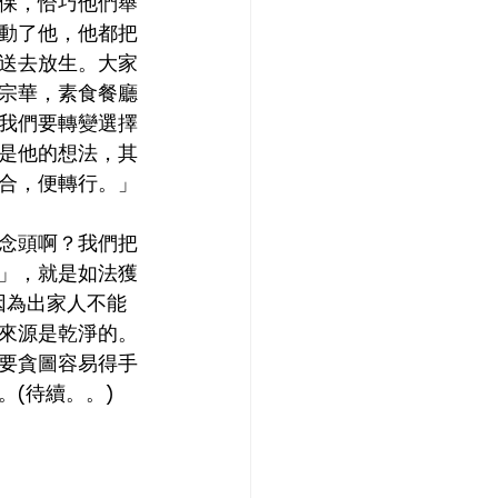
保，恰巧他們舉
動了他，他都把
送去放生。大家
宗華，素食餐廳
我們要轉變選擇
是他的想法，其
合，便轉行。」
念頭啊？我們把
」，就是如法獲
因為出家人不能
來源是乾淨的。
要貪圖容易得手
(待續。。)