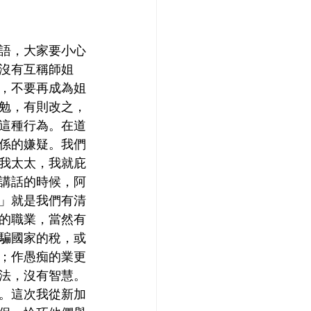
語，大家要小心
沒有互稱師姐
，不要再成為姐
勉，有則改之，
這種行為。在道
係的嫌疑。我們
我太太，我就庇
講話的時候，阿
」就是我們有清
的職業，當然有
騙國家的稅，或
；作愚痴的業更
法，沒有智慧。
。這次我從新加