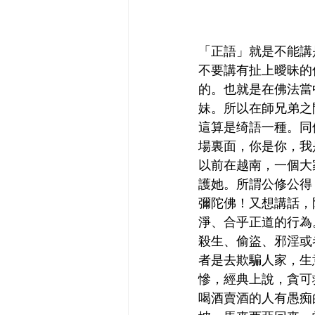
「正語」就是不能講
不要講有扯上曖昧的
的。也就是在佛法當
妹。所以在師兄弟之
這算是绮語一種。同
場裏面，你是你，我
以前在越南，一個大
護她。所謂公修公得
彌陀佛！又想講話，
淨、合乎正道的行為
殺生、偷盜、邪淫或
者是去欺騙人家，生
慘，經典上說，貪可
喝酒賣酒的人有愚痴