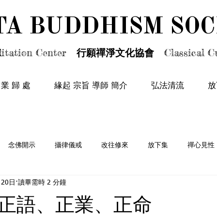
TA BUDDHISM SOC
TA BUDDHISM SOC
itation Center
行願禪淨文化協會
Classical Cu
 業 歸 處
緣起 宗旨 導師 簡介
弘法清流
放
念佛開示
攝律儀戒
改往修來
放下集
禪心見性
月20日
讀畢需時 2 分鐘
情篇
正語、正業、正命