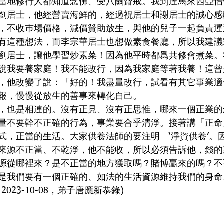
當地修行人都知道念佛、受八關齋戒。我到達馬來西亞怡
劉居士，他經營賣海鮮的，經過祝居士和謝居士的誠心感
，不收巿場價格，減價贊助放生，與他的兒子一起負責運
有這種想法，而李宗華居士也想做素食餐廳，所以我建議
劉居士，讓他學習炒素菜！因為他平時都爲共修會煮菜。
說我要養家庭！我不能改行，因為我家庭等著我養！這曾
，他改變了說：「好的！我盡量改行，試看有其它事業適
報，慢慢從放生的善事來轉化自己。
，也是相連的。沒有正見、沒有正思惟，哪來一個正業的
量不要幹不正確的行為，事業要合乎清淨。
接著講「正命
，正當的生活。大家供養法師的要注明   ‘淨資供養’。
來源不正當、不乾淨，他不能收，所以必須告訴他，錢的
源從哪裡來？是不正當的地方獲取嗎？賭博贏來的嗎？不
是我們要有一個正確的、如法的生活資源維持我們的身命。
023-10-08，弟子唐應新恭錄)