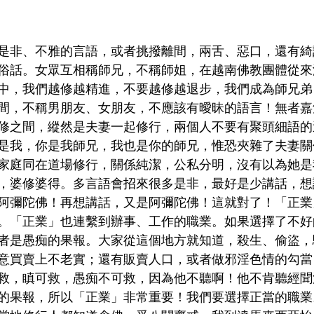
是非、不雅的言語，或者挑撥離間，兩舌、惡口，還有綺
俗話。女眾互相稱師兄，不稱師姐，在越南佛教團體從來
中，我們越修越精進，不要越修越退步，我們成為師兄弟
間，不稱男朋友、女朋友，不應該有曖昧的語言！無者嘉
修之間，縱然是夫妻一起修行，兩個人不要有聚頭細語的
是我，你是我師兄，我也是你的師兄，惟恐夾雜了夫妻關
家庭同在道場修行，關係純潔，公私分明，沒有以為她是
，婆修婆得。多言語會招來很多是非，最好是少講話，想
阿彌陀佛！再想講話，又是阿彌陀佛！這就對了！
「正業
。「正業」也連繫到辦事、工作的職業。如果選擇了不好
者是愚痴的果報。大家從這個地方就知道，殺生、偷盜，
意買賣上不老實；還有販賣人口，或者做邪淫色情的勾當
救，瞋可救，愚痴不可救，因為他不聽啊！他不肯聽經聞
的果報，所以「正業」非常重要！我們要選擇正當的職業