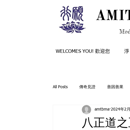
AMI
AMI
Med
WELCOMES YOU! 歡迎您
淨
All Posts
傳奇見證
善因善果
amtbma
2024年2
般若融通
行願法訊
覺有
八正道之