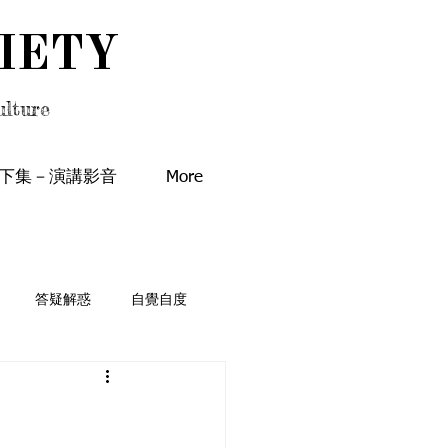
IETY
IETY
lture
下集－演講影音
More
答疑解惑
自覺自度