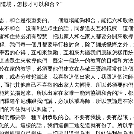
個道場，怎樣才可以和合？”
思，和合是很重要的。一個道場能夠和合，能把六和敬做
果不和合，沒有利益眾生的話，同參道友互相抵觸，這個
者和住持必須有智慧，把出家人和在家人都要分開來教導
解。我們每一個月都要舉行檢討會，除了誦戒懺悔之外，
學習的心得，互相來勉勵，互相來共議我們應該怎樣用統
這些眾生來教導他們，擬定一個統一的教育的目標和方法
於在家的教導，必須要他們建立在恭敬三寶維護常住這個
奪，或者分歧起黨派，我喜歡這個出家人，我跟這個法師
，而把其他自己不喜歡的出家人去輕慢。所以必須要他們
能夠弘揚起來。所以出家在家唯一能夠協調和合的話，都
們釋迦牟尼佛跟我們講，必須以戒為師，所以無論是在家
們的常住就可以興隆了。
我們都要學一種互相恭敬的心。不要有我慢，要有忍讓，
化的人。這樣的話，我們這個三途惡道就有份了。所以常
的過錯讓自己損失。一切要以道場為重，以弘法利生為重