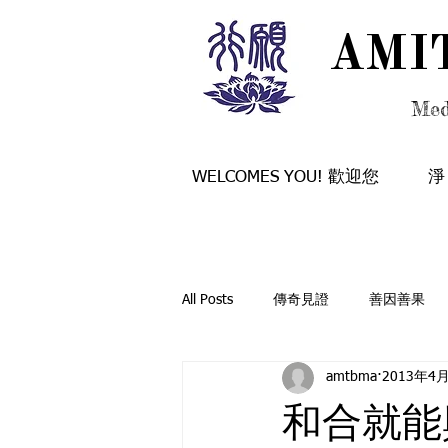
AMI
AMI
Med
WELCOMES YOU! 歡迎您
淨
All Posts
傳奇見證
善因善果
amtbma
2013年4
般若融通
行願法訊
覺有
和合就能