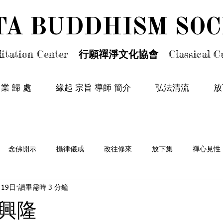
TA BUDDHISM SOC
TA BUDDHISM SOC
itation Center
行願禪淨文化協會
Classical Cu
 業 歸 處
緣起 宗旨 導師 簡介
弘法清流
放
念佛開示
攝律儀戒
改往修來
放下集
禪心見性
月19日
讀畢需時 3 分鐘
情篇
興隆