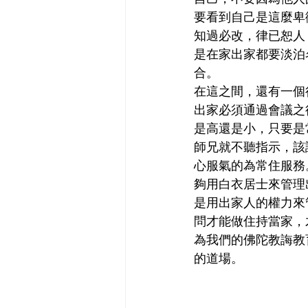
要看到自己是這麼卑
知過必改，律已恕人
是在家出家都要淡泊
合。
在這之間，還有一個
出家必須通過會議之
是高還是小，只要是
師兄就不聽指示，該
心服氣的為常住服務
夠用白衣居士來管理
是用出家人的權力來
問才能做住持當家，
為我們的佛陀教誨教
的道場。