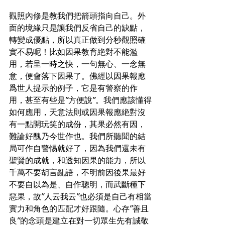
觀照內修是教我們把箭頭指向自己。外
面的境緣只是讓我們反省自己的缺點，
轉變成優點，所以真正做到分秒觀照確
實不易呢！比如因果教育絶對不能濫
用，若呈一時之快，一句無心、一念無
意，便會落下因果了。佛經以因果報應
爲世人提示的例子，它是有警察的作
用，甚至有些是”方便說”。我們應該懂得
如何應用，天意法則或因果報應絶對沒
有一點開玩笑的成份，其果必然有因，
難論好醜乃今世作也。我們所聽聞的結
局可作自警惕就好了，因為我們還未有
聖賢的成就，和透知因果的能力，所以
千萬不要胡言亂語，不明前因後果最好
不要自以為是、自作聰明，而武斷種下
惡果，故”人云我云”也必須是自己有相當
實力和角色的匹配才好跟隨。心存”善且
良”的念頭是建立在對一切眾生先有誠敬