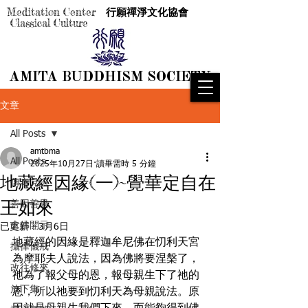
Meditation Center
行願禪淨文化協會
Classical Culture
AMITA BUDDHISM SOCIETY
AMITA BUDDHISM SOCIETY
文章
All Posts
amtbma
All Posts
2025年10月27日
讀畢需時 5 分鐘
地藏經因緣(一)~覺華定自在
傳奇見證
王如來
善因善果
念佛開示
已更新：
3月6日
地藏經的因緣是釋迦牟尼佛在忉利天宮
攝律儀戒
為摩耶夫人說法，因為佛將要涅槃了，
改往修來
祂為了報父母的恩，報母親生下了祂的
放下集
恩，所以祂要到忉利天為母親說法。原