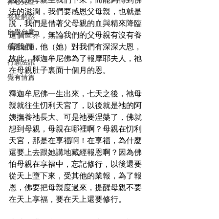
因就是母親生我們下來，而能夠得到佛
禪心見性
法的滋潤，我們要感恩父母親，也就是
答疑解惑
說，我們是借著父母親的血與精來降臨
自覺自度
這個世界，無論我們的父母親有沒有養
育我們，他（她）對我們有深深大恩，
般若融通
故此，釋迦牟尼佛為了報摩耶夫人，祂
行願法訊
在母親肚子裏面十個月的恩。
覺有情篇
釋迦牟尼佛一生出來，七天之後，祂母
親就往生忉利天宮了，以後就是祂的阿
姨撫養祂長大。可是祂要涅槃了，佛就
想到母親，母親在哪裡啊？母親在忉利
天宮，那是在享福啊！在享福，為什麼
還要上去跟她講地藏經報恩啊？因為佛
怕母親在享福中，忘記修行，以後還要
從天上墮下來，受其他的業報，為了報
恩，佛要把母親度過來，提醒母親不要
在天上享福，要在天上還要修行。