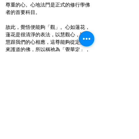
尊重的心。心地法門是正式的修行學佛
者的首要科目。
故此，覺悟便能夠「觀」。心如蓮花，
蓮花是很清淨的表法，以慧觀心，以智
慧跟我們的心相應，這尊能夠從定與慧
來護道的佛，所以稱祂為「覺華定」，
「自在王」就是智慧，覺華定自王如來
是這樣的意思。
(待續。。)