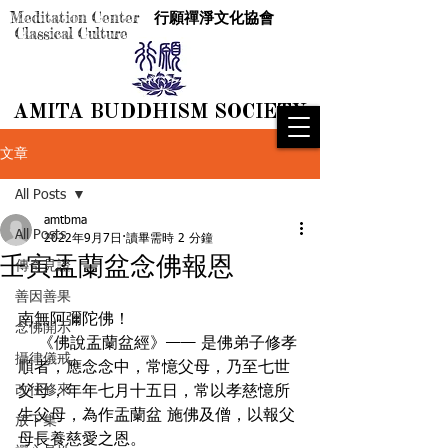
Meditation Center
行願禪淨文化協會
Classical Culture
AMITA BUDDHISM SOCIETY
AMITA BUDDHISM SOCIETY
文章
All Posts
amtbma
All Posts
2022年9月7日
讀畢需時 2 分鐘
壬寅盂蘭盆念佛報恩
傳奇見證
善因善果
南無阿彌陀佛！
念佛開示
    《佛說盂蘭盆經》—— 是佛弟子修孝
攝律儀戒
順者，應念念中，常憶父母，乃至七世
改往修來
父母，年年七月十五日，常以孝慈憶所
生父母，為作盂蘭盆 施佛及僧，以報父
放下集
母長養慈愛之恩。