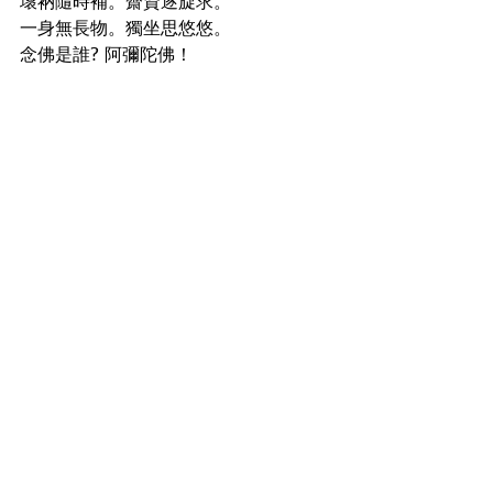
壞衲隨時補。齋資逐旋求。
一身無長物。獨坐思悠悠。
念佛是誰? 阿彌陀佛！