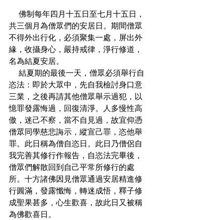
    佛制每年四月十五日至七月十五日，
共三個月為僧眾們的安居日。期間僧眾
不得外出行化，必須聚集一處，屏出外
緣，收攝身心，嚴持戒律，淨行修道，
名為結夏安居。

    結夏期的最後一天，僧眾必須舉行自
恣法：即於大眾中，先自我檢討身口意
三業，之後再請其他僧眾舉示過犯，以
憶罪發露悔過，回復清淨。人多慢性高
傲，迷己不察，當不自見過，故宜仰憑
僧眾同學慈悲誨示，縱宣己罪，恣他舉
罪。此日稱為僧自恣日。此日乃僧侶自
我完善其修行作報告，自恣法完畢後，
僧眾們解散回到自己平常所修行的處
所。十方諸佛因見僧眾通過安居精進修
行圓滿，發露懺悔，轉迷成悟，釋子修
成聖果甚多，心生歡喜，故此日又被稱
為佛歡喜日。　　​