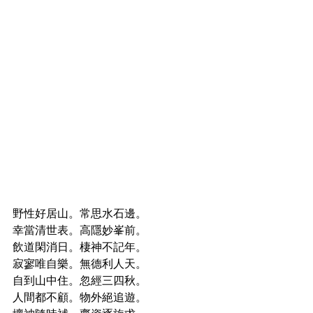
野性好居山。常思水石邊。
幸當清世表。高隱妙峯前。
飲道閑消日。棲神不記年。
寂寥唯自樂。無德利人天。
自到山中住。忽經三四秋。
人間都不顧。物外絕追遊。