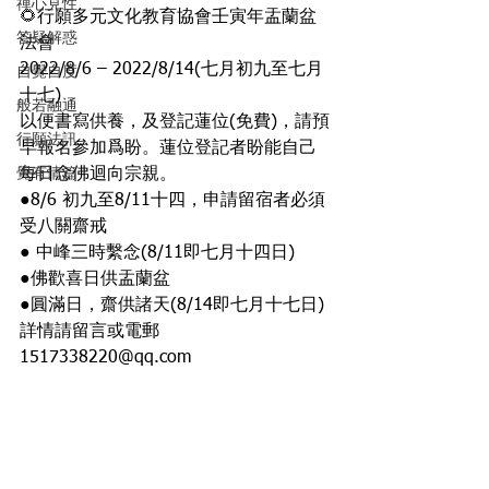
禪心見性
🌻行願多元文化教育協會壬寅年​盂蘭盆
答疑解惑
法會
​2022/8/6 – 2022/8/14(七月初九至七月
自覺自度
十七)
般若融通
以便書寫供養，及登記蓮位(免費)，請預
行願法訊
早報名參加爲盼。蓮位登記者盼能自己
覺有情篇
每日念佛迴向宗親。
●8/6 初九至8/11十四，申請留宿者必須
受八關齋戒
● 中峰三時繫念(8/11即七月十四日)
●佛歡喜日供盂蘭盆
●圓滿日，齋供諸天(8/14即七月十七日)
詳情請留言或電郵
1517338220@qq.com