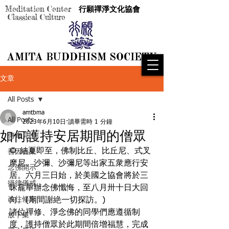
Meditation Center
行願禪淨文化協會
Classical Culture
AMITA BUDDHISM SOCIETY
AMITA BUDDHISM SOCIETY
文章
All Posts
amtbma
All Posts
2023年6月10日
讀畢需時 1 分鐘
如何護持安居期間的僧眾
傳奇見證
🌻 結夏即至，佛制比丘、比丘尼、式叉
善因善果
摩尼、沙彌、沙彌尼等出家五衆應行安
念佛開示
居。六月三日始，於美國之協會將於三
攝律儀戒
昧龕舉辦念佛懺悔，至八月卅十日大回
改往修來
向。(期間謝絶一切探訪。)
諸位禪修、淨念佛的同學們應遵循制
放下集
度，護持僧眾於此期間倍增福慧，完成