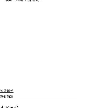
懺悔！精進！辦道去！
答疑解惑
覺有情篇