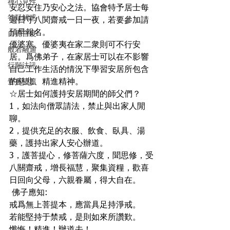
禪心見性
安忍安住乃安心之法。協會特予居士每
答疑解惑
週日守八関齋戒一日一夜，若要參加請
預早報名。
自覺自度
優婆塞、優婆夷在家二衆則可不行安
般若融通
居。爲佛弟子，在家居士可以在不影響
行願法訊
自己工作生活的情況下學習安居所包含
覺有情篇
的慈悲、精進精神。
☆居士如何護持安居期間的師父們？
1，如法向僧眾請法，禁止與出家人閒
聊。
2，提供充足的衣服、飲食、臥具、湯
藥，護持出家人安心辦道。
3，護菩提心，修菩薩六度，聞思修，受
八關齋戒，增長福慧，聚集資糧，歡喜
日回向父母，六親眷屬，得大自在。
 佛子應知:
戒爲無上菩提本，應當具足持淨戒。
若能堅持于禁戒，是則如來所讚歎。