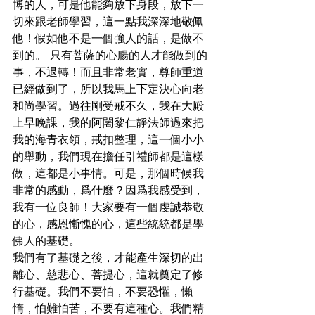
博的人，可是他能夠放下身段，放下一
切來跟老師學習，這一點我深深地敬佩
他！假如他不是一個強人的話，是做不
到的。 只有菩薩的心腸的人才能做到的
事，不退轉！而且非常老實，尊師重道
已經做到了，所以我馬上下定決心向老
和尚學習。過往剛受戒不久，我在大殿
上早晚課，我的阿闍黎仁靜法師過來把
我的海青衣領，戒扣整理，這一個小小
的舉動，我們現在擔任引禮師都是這樣
做，這都是小事情。可是，那個時候我
非常的感動，爲什麼？因爲我感受到，
我有一位良師！大家要有一個虔誠恭敬
的心，感恩慚愧的心，這些統統都是學
佛人的基礎。
我們有了基礎之後，才能產生深切的出
離心、慈悲心、菩提心，這就奠定了修
行基礎。我們不要怕，不要恐懼，懶
惰，怕難怕苦，不要有這種心。我們精