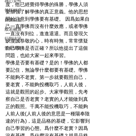
禪心見性
度，他已經覺得學佛的殊勝，學佛人須
答疑解惑
要加強了解學佛的真正意義。他的思想
開始注意到學佛要有基礎。 因爲如果自
自覺自度
己一直學佛而沒有什麼效應，或者學佛
般若融通
一直沒有到位，進進退退。而且發現欠
行願法訊
缺虔誠恭敬的心，時有時無，常常懷疑
覺有情篇
自己學佛是否正確？所以他提出了這個
問題，也給大家一起來學習。
學佛是否要有基礎？是的！學佛的人都
要記住，無論學什麼都要有基礎。學佛
不能夠不老實。第一步就要觀照自己，
要老實，不能夠投機取巧，人前人後，
這就是觀照的起步。大家學觀照，先考
察自己是否老實？老實的人才能做到真
正的觀照。千萬不能投機取巧，不能夠
人前人後(人前人後的意思是一種陽奉陰
違的行為)，這是品格的基礎，它影響到
自己學習的心態。爲什麼不老實？因爲