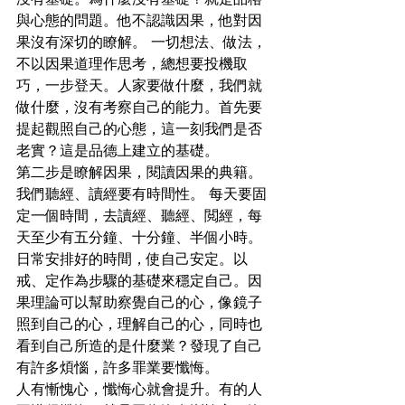
沒有基礎。爲什麼沒有基礎？就是品格
與心態的問題。他不認識因果，他對因
果沒有深切的瞭解。 一切想法、做法，
不以因果道理作思考，總想要投機取
巧，一步登天。人家要做什麼，我們就
做什麼，沒有考察自己的能力。首先要
提起觀照自己的心態，這一刻我們是否
老實？這是品德上建立的基礎。
第二步是瞭解因果，閱讀因果的典籍。
我們聽經、讀經要有時間性。 每天要固
定一個時間，去讀經、聽經、閲經，每
天至少有五分鐘、十分鐘、半個小時。 
日常安排好的時間，使自己安定。以
戒、定作為步驟的基礎來穩定自己。因
果理論可以幫助察覺自己的心，像鏡子
照到自己的心，理解自己的心，同時也
看到自己所造的是什麼業？發現了自己
有許多煩惱，許多罪業要懺悔。
人有慚愧心，懺悔心就會提升。有的人