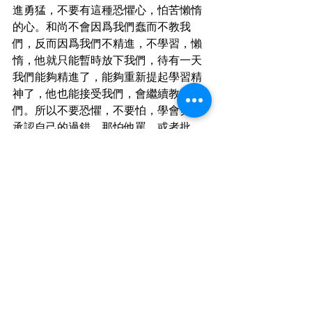
進勇猛，不要有這種恐懼心，怕苦懶惰
的心。和尚不會因爲我們蠢而不教我
們，反而因爲我們不精進，不學習，懶
惰，他就只能暫時放下我們，待有一天
我們能夠精進了，能夠重新提起學習精
神了，他也能接受我們，會繼續教我
們。所以不要恐懼，不要怕，學會勇敢
承認自己的過錯，那怕他罵，或者批
評。很難得有一位良師益友，很難得有
善知識來指導我們。我們對教理有興
趣，我們依着所學的去斷惡修善，知因
識果，不懷疑、不間斷、不夾雜的道業
路上紮根。
最後我們以懇切的恭敬心，踏實去修
行，求解脫。栽培我們的善根，都要有
很好的福報，這個基礎把我們的善根福
德紮實。所謂「高高山頂立，深深海底
行｡」就是要我們知道天外有天。 我們