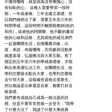
不懂得懺悔，就是因為沒有慚愧心，沒
有知恥的心。 這種人需要學習一段時
期，一年或者兩、三年去建立基礎。所
以我們雖然出了家，需要五年至六年的
時間學戒，這段時間不離開親教師(他的
和尚)，或者他的阿闍黎。他不斷的薰習
他的心緒和品格，尤其跟他的戒兄弟們
一起過團體生活，在僧團裏共修，出
坡，座談，布薩懺悔，共同參與活動來
維護道場，弘揚佛法與大衆互動。有了
穩定的五年至六年的學戒基礎後，才能
夠出來承擔弘法工作。在團體生活，他
學到怎麼樣去配合大衆，也學到怎麼樣
去引領大衆，這樣纔有資格去度衆生。
所以無論是出家還是在家，都要打好這
個基礎。
我們要有成就自己成爲一個法器的目
標。但是不要常常想着一步登天：”我學
了什麼大法了，我讀了什麼大乘經典