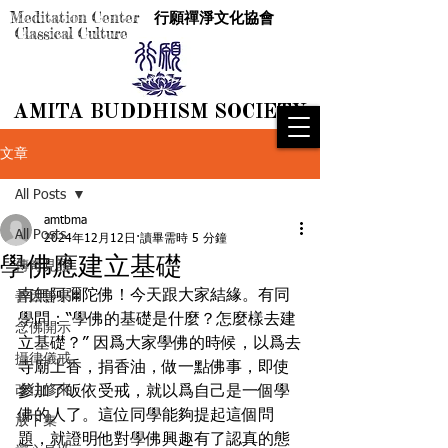
Meditation Center
行願禪淨文化協會
Classical Culture
AMITA BUDDHISM SOCIETY
AMITA BUDDHISM SOCIETY
文章
All Posts
amtbma
All Posts
2024年12月12日
讀畢需時 5 分鐘
學佛應建立基礎
傳奇見證
南無阿彌陀佛！今天跟大家結緣。有同
善因善果
學問：“學佛的基礎是什麼？怎麼樣去建
念佛開示
立基礎？” 因爲大家學佛的時候，以爲去
攝律儀戒
寺廟上香，捐香油，做一點佛事，即使
改往修來
參加了皈依受戒，就以爲自己是一個學
佛的人了。這位同學能夠提起這個問
放下集
題，就證明他對學佛興趣有了認真的態