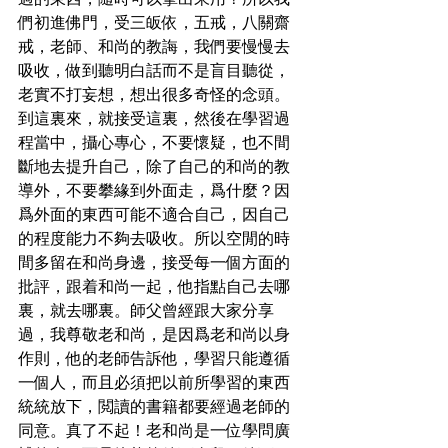
過的東西，隨時可以拿出來用？所以我
們初進佛門，受三皈依，五戒，八關齋
戒，老師、和尚的教誨，我們要慢慢去
吸收，做到聽明白話而不是盲目聽從，
老實不打妄想，想出很多奇怪的念頭。
到這裏來，就接受這裏，然後在學習過
程當中，攝心專心，不要懷疑，也不間
斷地去提升自己，除了自己的和尚的教
導外，不要攀緣到外面走，爲什麼？因
爲外面的東西可能不適合自己，因自己
的程度能力不夠去吸收。所以空閒的時
間多留在和尚身邊，接受每一個方面的
批評，跟着和尚一起，他指點自己去哪
裏，就去哪裏。師父曾經跟大家分享
過，我尊敬老和尚，是因爲老和尚以身
作則，他的老師告訴他，學習只能遵循
一個人，而且必須把以前所學習的東西
統統放下，閲讀的書籍都要經過老師的
同意。真了不起！老和尚是一位學問廣