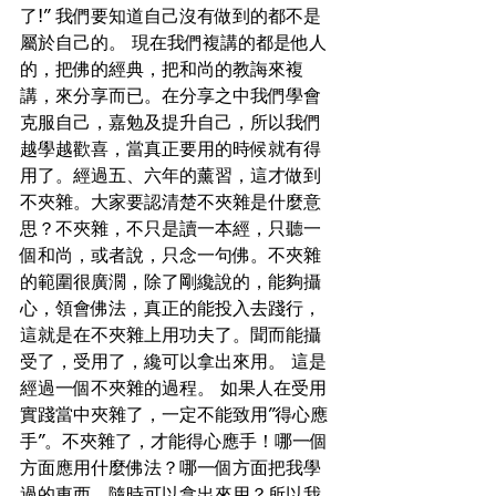
了!” 我們要知道自己沒有做到的都不是
屬於自己的。 現在我們複講的都是他人
的，把佛的經典，把和尚的教誨來複
講，來分享而已。在分享之中我們學會
克服自己，嘉勉及提升自己，所以我們
越學越歡喜，當真正要用的時候就有得
用了。經過五、六年的薰習，這才做到
不夾雜。大家要認清楚不夾雜是什麼意
思？不夾雜，不只是讀一本經，只聽一
個和尚，或者說，只念一句佛。不夾雜
的範圍很廣濶，除了剛纔說的，能夠攝
心，領會佛法，真正的能投入去踐行，
這就是在不夾雜上用功夫了。聞而能攝
受了，受用了，纔可以拿出來用。 這是
經過一個不夾雜的過程。 如果人在受用
實踐當中夾雜了，一定不能致用”得心應
手”。不夾雜了，才能得心應手！哪一個
方面應用什麼佛法？哪一個方面把我學