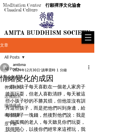
Meditation Center
行願禪淨文化協會
Classical Culture
AMITA BUDDHISM SOCIETY
AMITA BUDDHISM SOCIETY
文章
All Posts
amtbma
All Posts
2024年12月30日
讀畢需時 1 分鐘
情緒變化的成因
傳奇見證
一群小孩子每天喜歡在一個老人家房子
善因善果
後面玩耍，但老人喜歡清靜，每天被這
念佛開示
些小孩子吵的不勝其煩，但他並沒有訓
攝律儀戒
斥這些孩子，而是把他們叫到身邊，給
改往修來
每個孩子一塊錢，然後對他們說：我是
一個孤獨的老人，每天聽見你們玩耍，
放下集
我很開心，以後你們經常來這裡玩，我