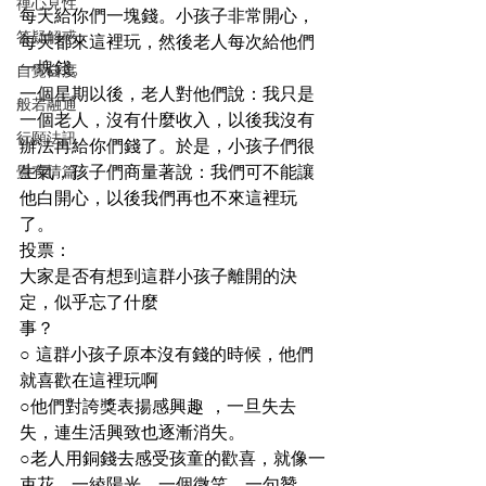
禪心見性
每天給你們一塊錢。小孩子非常開心，
答疑解惑
每天都來這裡玩，然後老人每次給他們
一塊錢。
自覺自度
一個星期以後，老人對他們說：我只是
般若融通
一個老人，沒有什麼收入，以後我沒有
行願法訊
辦法再給你們錢了。於是，小孩子們很
覺有情篇
生氣，孩子們商量著說：我們可不能讓
他白開心，以後我們再也不來這裡玩
了。
投票：
大家是否有想到這群小孩子離開的決
定，似乎忘了什麼

事？
○ 這群小孩子原本沒有錢的時候，他們
就喜歡在這裡玩啊
○他們對誇獎表揚感興趣 ，一旦失去
失，連生活興致也逐漸消失。
○老人用銅錢去感受孩童的歡喜，就像一