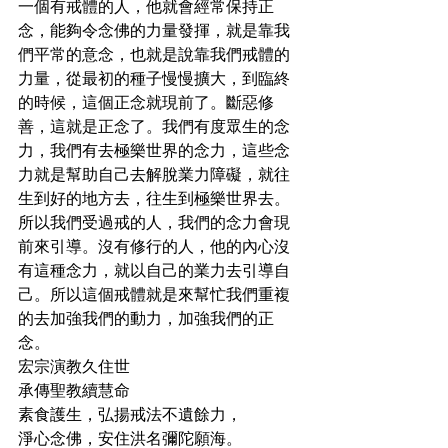
一個有戒體的人，他就會經常保持正
念，能夠令念佛的力量發揮，就是靠我
們平常的意念，也就是說靠我們戒體的
力量，從最初的種子慢慢擴大，到臨終
的時候，這個正念就現前了。斷惡修
善，這就是正念了。我們有度眾生的念
力，我們有去極樂世界的念力，這些念
力就是幫助自己去解脫業力障礙，就往
生到好的地方去，往生到極樂世界去。
所以我們受過戒的人，我們的念力會現
前來引導。沒有修行的人，他的內心沒
有這種念力，就以自己的業力去引導自
己。所以這個戒體就是來幫忙我們重複
的去加強我們的動力，加強我們的正
念。
宏宗演教久住世
承傳聖教續慧命
素食護生，弘揚戒法不遺餘力，
淨心念佛，安住洪名彌陀願海。