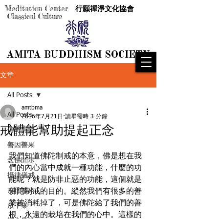
Meditation Center
行願禪淨文化協會
Classical Culture
AMITA BUDDHISM SOCIETY
AMITA BUDDHISM SOCIETY
文章
All Posts
amtbma
All Posts
2016年7月21日
讀畢需時 3 分鐘
戒體能幫助提起正念
傳奇見證
善因善果
我們知道佛陀制戒的本意，佛是想在我
念佛開示
們的內心當中成就一種功能，什麼的功
攝律儀戒
能呢？就是防非止惡的功能，這個就是
改往修來
佛陀制戒的目的。縱然我們有很多的善
業被消耗掉了，可是佛陀給了我們的善
放下集
根，永遠的栽培在我們的心中。這樣的