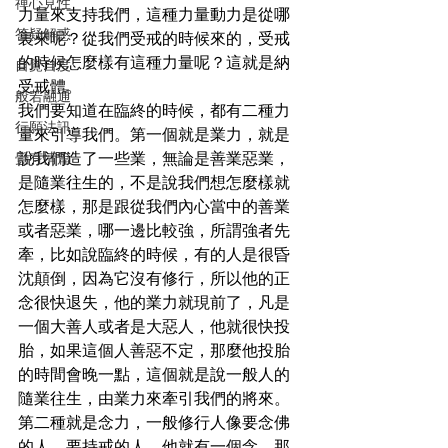
禪心見性
力量來支持我們，這種力量動力是從哪
答疑解惑
裏來呢？從我們受戒的時候來的，受戒
的時候怎麼樣有這種力量呢？這就是納
自覺自度
受戒體。
般若融通
我們要知道在臨終的時候，都有二種力
行願法訊
量來引導我們。第一個就是業力，就是
覺有情篇
說我們造了一些業，無論是善業惡業，
是隨業往生的，不是說我們想怎麼樣就
怎麼樣，那是跟從我們內心當中的善業
或者惡業，哪一邊比較強，所謂強者先
牽，比如說臨終的時候，有的人是很昏
沈顛倒，因為它沒有修行，所以他的正
念很快退失，他的業力就現前了，凡是
一個大善人或者是大惡人，他就很快投
胎，如果這個人善惡不定，那麼他投胎
的時間會晚一點，這個就是說一般人的
隨業往生，由業力來牽引我們的將來。
第二種就是念力，一般修行人像要念佛