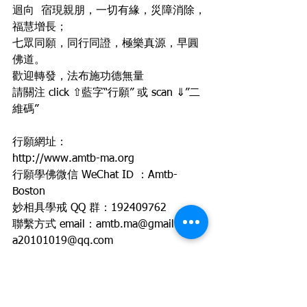
迴向  宿現親朋，一切有緣，災障消除，
福慧增長；
七眾同願，同行同證，極樂真源，早圓
佛道。
歡迎轉發，法布施功德無量
請關注 click ⇧藍字“行願” 或 scan ⇓”二
維碼”
行願網址：
http://www.amtb-ma.org
行願學佛微信 WeChat ID ：Amtb-
Boston
妙相具學戒 QQ 群：192409762
聯繫方式 email：
amtb.ma@gmail.com 
a20101019@qq.com
amtb_ma@yahoo.com
攝律儀戒