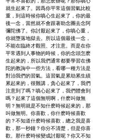
平常不喜歡的，那怎麽辦呢？那你嗔心
就生起來了。因爲你平常這個習氣比較
重，到這時候你嗔心生起來了，你的最
後一念，當然就不會跟著助念團去念阿
彌陀佛了。你討厭起來了，你嗔心重，
你就墮落地獄去。所以這個最後一念，
不能在臨終才觀照、才注意。而是在你
平常遇到人事物的時候，你的念頭怎麽
生起來的，所以我們通常都要學習在佛
陀的教誨中一些方法，看哪一種方法是
對治我們的習氣。這習氣是累劫累生績
累起來的，很難講，貪心起來了，我們
注意到了嗎？嗔心起來了，我們體會到
嗎？起來了這個無明啊，什麽叫做無
明？無明就是不知什麽時候起來的，那
叫做無明。你喜歡，你什麽時候喜歡
的？不知道什麽時候喜歡，總之我是喜
歡，那一秒鐘？你分不清楚，但是你喜
歡。那什麽時候變成討厭呢？你又不知