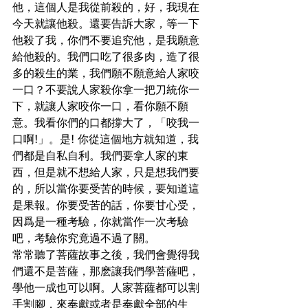
他，這個人是我從前殺的，好，我現在
今天就讓他殺。還要告訴大家，等一下
他殺了我，你們不要追究他，是我願意
給他殺的。我們口吃了很多肉，造了很
多的殺生的業，我們願不願意給人家咬
一口？不要說人家殺你拿一把刀統你一
下，就讓人家咬你一口，看你願不願
意。我看你們的口都撐大了，「咬我一
口啊!」。是! 你從這個地方就知道，我
們都是自私自利。我們要拿人家的東
西，但是就不想給人家，只是想我們要
的，所以當你要受苦的時候，要知道這
是果報。你要受苦的話，你要甘心受，
因爲是一種考驗，你就當作一次考驗
吧，考驗你究竟過不過了關。
常常聽了菩薩故事之後，我們會覺得我
們還不是菩薩，那麽讓我們學菩薩吧，
學他一成也可以啊。人家菩薩都可以割
手割腳，來奉獻或者是奉獻全部的生