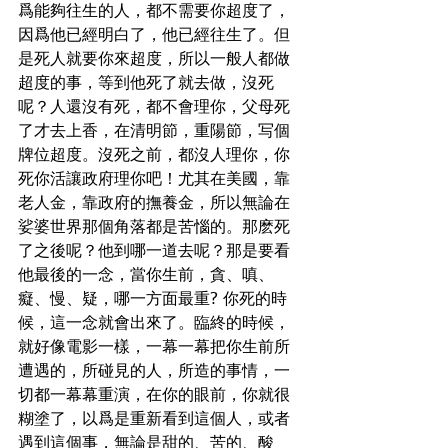
爲能夠往生的人，都不需要你超度了，
因爲他已經明白了，他已經往生了。但
是死人就要你來超度，所以一般人都做
超度的事，等到他死了就去做，沒死
呢？人還沒有死，都不會理你，父母死
了才去上香，在清明節，重陽節，写個
牌位超度。沒死之前，都沒人理你，你
死你活讓政府理你吧！尤其在美國，靠
老人金，靠政府的撫養金，所以無論在
娑婆世界那個角落都是苦惱的。那麽死
了之後呢？他到哪一道去呢？那是要看
他最後的一念，當你生前，貪、嗔、
癡、慢、疑，哪一方面最重? 你死的時
候，這一念就會出來了。臨終的時候，
就好像電影一樣，一幕一幕把你生前所
遭遇的，所碰見的人，所造的事情，一
切都一幕幕重演，在你的眼前，你就很
糊塗了，以爲是重新看到這個人，或者
遇到這個事，無論是甜的、苦的、酸