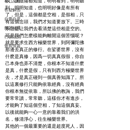
以，讓陰陽都知道，明明看到，明明聽
禪心見性
到，明明知道，也明明好像是有所有
答疑解惑
了，但是，這個都是空相，是假相，只
自覺自度
有這個念頭，我們才知道要放下。三時
般若融通
系念是让我們去看清楚這些相是空的。
可是我們怎麽樣能夠離開這個苦惱呢？
行願法訊
就是要求生西方極樂世界，到阿彌陀佛
覺有情篇
那邊去真正的修行。在娑婆世界，沒有
什麽是真修，因爲一切真真假假，你自
己本身也弄不清楚，你根本不知道什麽
是真，什麽是假，只有到西方極樂世界
去，才是真正碰到一個真善知識了。所
以這裏修行只能夠依靠經典，沒有經典
你根本無從依靠，所以佛的教誨，我們
要常常讀，常常聽，這樣你才有進步，
才能夠了知這個空相，了知這個真妄。
以後就能夠一心一意的靠着我们的洪
名，修清淨心，往生極樂世界。
其他的一個最重要的還是超度死人，因