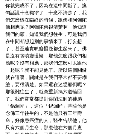
你就完成不了，因為在這中間斷了。換
句話說十念糊塗了，十念不清楚了，我
們怎麽樣在臨終的時候，跟佛和阿彌陀
佛相應呢？阿彌陀佛很清楚啊，他知道
我們的願，知道我們想往生，可是我們
在中間都想起別的事情來了，打妄想
了，甚至連貪嗔癡慢疑都生起來了。佛
是沒有貪嗔癡慢疑，那他怎麽跟我們相
應呢？沒有相應，那我們怎麽可以跟他
一起呢？就不能見他了。所以這個關鍵
就在這裏，關鍵是在我們平常都不要糊
塗，要很清楚。如果還在迷惑顛倒呢？
那很難往生了，就會重新搞六道輪回
了。我們常常都提到谛閑法師的徒弟
「鍋漏匠」，這位「鍋漏匠」菩薩他是
念佛三年往生的，不是他只有三年壽
命，好像患癌症的人，醫生告訴他，他
只有六個月生命，那麽他在六個月裏