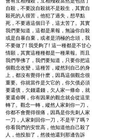
會有互相殘殺，互相殘殺當然是包括了
自殺，不要說自殺就不是殺生，其實自
殺死的人很苦，他犯了過失，想早點
死，不要過這個日子，這太苦了。其實
我們要知道，這都是果報，無論你自殺
或是自暴自棄，或者是消極的念頭，我
不要做了! 我受夠了! 這一種都是不甘心
情願，其實這種種都是一種果報。而且
我們學佛了，我們要知道，只要你把這
個觀念改變，這種苦，縱然到自己的身
上，都沒有覺得什麽，因爲這個觀念很
重要。你就當作是欠它的，你欠債必須
要還債，欠錢還錢，欠人家一條命，就
要還命啊，你有因果的觀念就会從這里
轉了。觀念一轉，縱然人家刺你一刀，
你都不會覺得很痛，因爲是你先刺人家
一刀，人家刺回你一刀，不是平了嗎？
你看我們的安世高，他知道他自己殺了
人，他投胎了，然後他還到那邊告訴