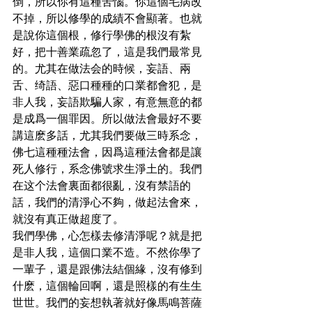
倒，所以你有這種苦惱。你這個毛病改
不掉，所以修學的成績不會顯著。也就
是說你這個根，修行學佛的根沒有紮
好，把十善業疏忽了，這是我們最常見
的。尤其在做法会的時候，妄語、兩
舌、绮語、惡口種種的口業都會犯，是
非人我，妄語欺騙人家，有意無意的都
是成爲一個罪因。所以做法會最好不要
講這麽多話，尤其我們要做三時系念，
佛七這種種法會，因爲這種法會都是讓
死人修行，系念佛號求生淨土的。我們
在这个法會裏面都很亂，沒有禁語的
話，我們的清淨心不夠，做起法會來，
就沒有真正做超度了。
我們學佛，心怎樣去修清淨呢？就是把
是非人我，這個口業不造。不然你學了
一輩子，還是跟佛法結個緣，沒有修到
什麽，這個輪回啊，還是照樣的有生生
世世。我們的妄想執著就好像馬鳴菩薩