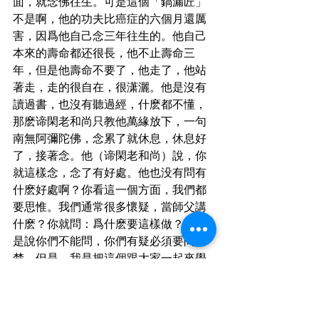
面，就念佛往生。可是這個「鍋漏匠」
不是啊，他的功夫比癌症的六個月還厲
害，因爲他自己念三年往生的。他自己
本來的壽命都还很長，他不止壽命三
年，但是他壽命不要了，他走了，他站
著走，走的很自在，很潇灑。他是沒有
讀過書，也沒有聽過經，什麽都不懂，
那麽谛閑老和尚只教他萬緣放下，一句
南無阿彌陀佛，念累了就休息，休息好
了，接著念。他（谛閑老和尚）說，你
就這樣念，念了有好處。他也没有問有
什麽好處啊？你看這一個方面，我們都
要思惟。我們通常很多懷疑，當師父講
什麽？你就問：爲什麽要這樣做？我不
是說你們不能問，你們有疑必須要問清
楚，但是，我是把這個跟大家一起來學
習的。爲什麽「鍋漏匠」他不問，念阿
彌陀佛有什麽好處，他相信師父，他相
信師父告訴他的事情，他不問，他相信