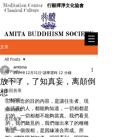
Meditation Center
行願禪淨文化協會
Classical Culture
AMITA BUDDHISM SOCIETY
AMITA BUDDHISM SOCIETY
文章
All Posts
amtbma
All Posts
2014年12月31日
讀畢需時 12 分鐘
放下了，了知真妄，离顛倒
傳奇見證
想
善因善果
念佛開示
三時系念的目的內容，是讓往生者、現
在活著的人，都能夠知道，一切相都是
攝律儀戒
幻的，一切相都不能夠當真。我們看見
改往修來
的，我們聽見的，我們做出來了的種種
放下集
都是一個假相，是因緣湊合而成。所