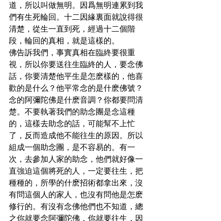
道，所以叫做無明。因爲無明連累到我
們有生死輪回。十二因緣裏面就說得很
清楚，從生一直到死，經過十二個階
段，輪回的真相，就是這樣的。
佛告訴我們，事實真相在臨終要很重
視，所以你要送往生臨終的人，要念佛
話，你要清楚他平生是怎麽樣的，他喜
歡的是什么？他平常念的是什麽佛號？
念的阿彌陀佛是什麽音調？你都要問清
楚。不要執著我們的助念團是念這種
的，這樣去助念的話，可能幫不上忙
了，反而造成他不能往生的原因。所以
組成一個助念團，是不容易的。有一
次，去參加人家的助念，他們就好像一
直強迫這個將死的人，一定要往生，把
種種的，所學的什麽招術都拿出來，沒
有問這個人的家人，也沒有問他是怎麽
修行的。有沒有念佛他們也不知道，總
之你就要念阿彌陀佛，你就要往生，因