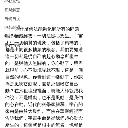
禪心見性
答疑解惑
自覺自度
般若融通
       為什麼佛法能夠化解所有的問題
呢？華嚴經雲：一切法從心想生。宇宙
行願法訊
人生一切物質的現象，包括了精神的，
覺有情篇
都是出於很多抽象的概念。我們要知道
這一切都是從自己的起心動念所產生
的，是與他人無關的，你心動了，境界
就現前，心不動境界就不現，這是一個
自然的現象。你看到這一幡動了，你認
為是風吹它動呢，還是那個幡它自己
動？在六祖壇經裡面，慧能大師就跟我
們說：不是幡動，也不是風動，是我們
的心在動。近代的科學家解釋：宇宙的
來由是由於大爆炸。而佛在華嚴經裡面
告訴我們，宇宙生命是從我們起心動念
產生的，這個就是根本的無名。也就是