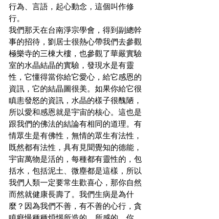
行為、言語，起心動念，這個叫作修
行。
我們那天在台南淨宗學會，得到副總幹
事的招待，劉居士很熱心帶我們去參觀
極樂寺的三棟大樓，也參觀了華嚴實驗
室的水晶結晶的實驗，發現水是有靈
性，它懂得當你給它愛心，給它感恩的
資訊，它的結晶圖很美。如果你給它很
瞋恚發怒的資訊，水晶的樣子很醜陋，
所以愛和感恩就是宇宙的核心。這也是
跟我們的佛法的結論有相同的道理。有
情眾生是有佛性，無情的眾生有法性，
既然都有法性，具有見聞覺知的德能，
宇宙萬物是活的，每種都有靈性的，包
括水，包括泥土、微塵都是這樣，所以
我們人類一定要常生歡喜心，那你自然
而然就健康長壽了。我們生病是為什
麼？因為我們不善，有不善的心行，貪
瞋癡慢種種煩惱所造的，所感的。你