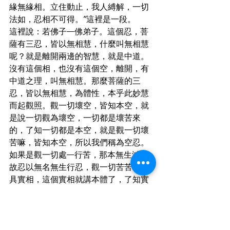
緣無緣相。立住動止，我人縛解，一切
法如，忍相不可得。”這裡是一段。
這裡說：若佛子—佛弟子。這個忍，菩
薩有三忍，皆以無相慧，什麼叫無相慧
呢？就是離開兩邊的智慧，就是中道。
沒有這個相，也沒有這個空，離開，有
中道之理，叫無相慧。那麼菩薩的三
忍，皆以無相慧，為體性，本乎此妙慧
而起觀照。觀一切壞空，皆知本空，就
是說一切觀為壞空，一切都是壞苦來
的，了知一切都是本空，就是觀一切壞
苦嘛，皆知本空，所以我們稱為空忍。
如果是觀一切處—行苦，那本無生滅。
故忍以無名無生行忍，觀一切苦苦，得
具實相，這個實相就講本體了，了知實
相就是真如。也就是說本體就是真如，
所以稱為忍名如苦忍。
空忍，無生行忍，如苦忍，這三種忍，
是菩薩的三忍。如果沒有這三忍的力