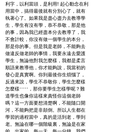
利字，以利當頭，是利用! 起心動念在利
用當中，搞得最後就有分別心了，就有
執著心了。如果我是盡心盡力去教導學
生，學生有沒有學，恭不恭敬，那是他
的事，因為我已經盡本分去教導了，我
不會計較，你沒有做一個學生的本分，
那是你的事。但是我是老師，不能夠去
做違反做老師的事情，我要永遠去愛護
學生，無論他對我怎麼樣，我都是柔言
順語來教導他，你才能夠說，我當初的
發心是真實啊。你到最後你生煩惱了，
反過來說，學生不恭敬你，學生怎麼樣
怎麼樣·····，那你要學生怎樣學呢？難
道學生也像你這樣來責怪你這個老師
嗎？這一方面要想清楚啊，不能隨口開
河，不能夠把是非顛倒。所以人生都在
學習的過程當中，真的是活到老，學到
老。無論在哪一個階級裏，無論是在家
的、出家的，每一天，每一分鐘，我們