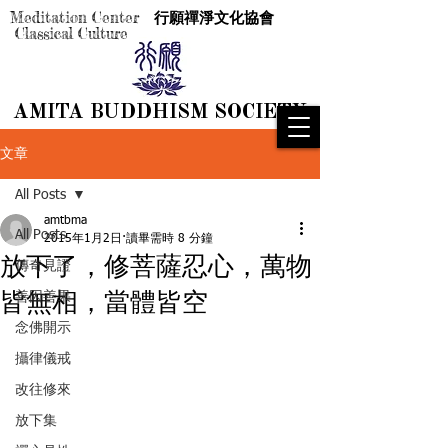
Meditation Center
行願禪淨文化協會
Classical Culture
AMITA BUDDHISM SOCIETY
AMITA BUDDHISM SOCIETY
文章
All Posts
amtbma
All Posts
2015年1月2日
讀畢需時 8 分鐘
放下了，修菩薩忍心，萬物
傳奇見證
皆無相，當體皆空
善因善果
念佛開示
攝律儀戒
改往修來
放下集