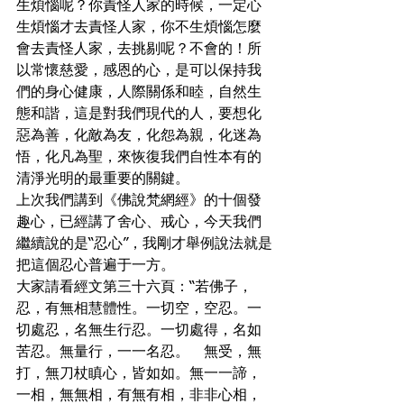
生煩惱呢？你責怪人家的時候，一定心
生煩惱才去責怪人家，你不生煩惱怎麼
會去責怪人家，去挑剔呢？不會的！所
以常懷慈愛，感恩的心，是可以保持我
們的身心健康，人際關係和睦，自然生
態和諧，這是對我們現代的人，要想化
惡為善，化敵為友，化怨為親，化迷為
悟，化凡為聖，來恢復我們自性本有的
清淨光明的最重要的關鍵。
上次我們講到《佛說梵網經》的十個發
趣心，已經講了舍心、戒心，今天我們
繼續說的是“忍心”，我剛才舉例說法就是
把這個忍心普遍于一方。
大家請看經文第三十六頁：“若佛子，
忍，有無相慧體性。一切空，空忍。一
切處忍，名無生行忍。一切處得，名如
苦忍。無量行，一一名忍。　無受，無
打，無刀杖瞋心，皆如如。無一一諦，
一相，無無相，有無有相，非非心相，