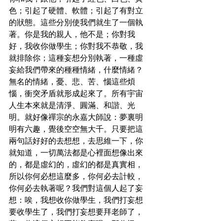
色；引起了硬體、軟體；引起了有對立
的狀態。這些分別使我們就生了一個執
著。你是我的親人，他不是；你對我
好，我收你做學生；你對我不恭敬，我
就排除你；這種妄想分別執著，一種虛
妄給我們帶來的種種情緒，什麼情緒？
無名的情緒，憂、悲、苦、惱這些煩
惱，衝突矛盾就形成起來了。所有宇宙
人生本來就是清淨、圓滿、和諧、光
明。就好像禪宗的永嘉大師說：夢裏明
明有六趣，覺後空空無大千。只要把這
兩句話好好的去想想，去思維一下，你
就知道，一切萬法都是心裡面想像出來
的，都是虛幻的，虛幻的都是真實相，
所以你何必想這麼多，你何必去計較，
你何必去執著呢？我們對這個人起了妄
想：唉，我想收你做學生，我們打妄想
要收學生了，我們打妄想要拜老師了，