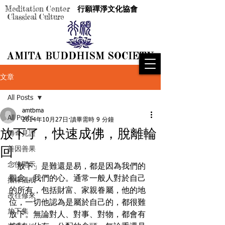
Meditation Center
行願禪淨文化協會
Classical Culture
AMITA BUDDHISM SOCIETY
AMITA BUDDHISM SOCIETY
文章
All Posts
amtbma
All Posts
2014年10月27日
讀畢需時 9 分鐘
放下了，快速成佛，脫離輪
傳奇見證
回
善因善果
念佛開示
「放下」是難還是易，都是因為我們的
觀念，我們的心。通常一般人對於自己
攝律儀戒
的所有，包括財富、家親眷屬，他的地
改往修來
位，一切他認為是屬於自己的，都很難
放下集
放下。無論對人、對事、對物，都會有