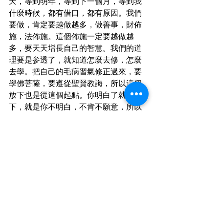
天，等到明年，等到下一個月，等到我
什麼時候，都有借口，都有原因。我們
要做，肯定要越做越多，做善事，財佈
施，法佈施。這個佈施一定要越做越
多，要天天增長自己的智慧。我們的道
理要是参透了，就知道怎麼去修，怎麼
去學。把自己的毛病習氣修正過來，要
學佛菩薩，要遵從聖賢教誨，所以這個
放下也是從這個起點。你明白了就會放
下，就是你不明白，不肯不願意，所以
老死都放不下。很多人講的頭頭是道，
但他是做不到的。什麼時候放下，當然
是當下就放下，越快越好。

好像我們的六祖慧能大師，二十六歲就
徹底放下了，很不容易。一般修行人是
到了晚年，這個警覺心才高起來，年輕
人很少有警覺心，所以這個警覺心就要
現在常常在自己身上用起來。不要說我
還要活到七十歲八十歲，其實七十歲以