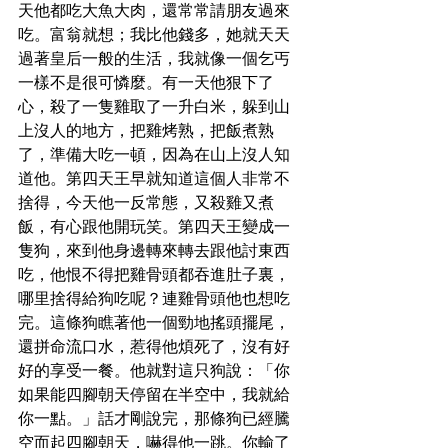
天他都吃大魚大肉，還常常請朋友過來
吃。富翁就想；我比他錢多，她就天天
過著皇后一般的生活，我就像一個乞丐
一樣不是很可憐麼。有一天他狠下了
心，殺了一隻雞取了一升白米，躲到山
上沒人的地方，把雞烤熟，把飯煮熟
了，準備大吃一頓，因為在山上沒人知
道他。第四天王早就知道這個人非常不
捨得，今天他一反常態，又殺雞又煮
飯，有心跟他開玩笑。第四天王變成一
隻狗，來到他身邊轉來轉去跟他討東西
吃，他恨不得把雞骨頭都吞進肚子裏，
哪里捨得給狗吃呢？連雞骨頭他也想吃
完。這條狗瞧著他一個勁地搖頭擺尾，
還拼命流口水，惹得他煩死了，沒有好
好的享受一餐。他就對這只狗說：「你
如果能四腳朝天停留在半空中，我就給
你一點。」話才剛說完，那條狗已經騰
空而起四腳朝天，嚇得他一跳。你輸了