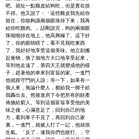
吧。就扯一點雞皮給狗吃，但是實在捨
不得。他又說了：「這些雞皮我先給你
留住，你能夠讓兩個眼珠掉下來，我再
給你吃雞肉。」話剛說完，狗的兩個眼
珠啪啪掉在地上，他高興極了。這下好
了，你的眼睛瞎了，看不見我吃東西
了，我好好地享受這個美味。他立刻搬
起食物，換了個地方大口地享受起來，
等到他走遠了，第四天王就變成他的樣
子，趕著他的車來到富翁的家。一進門
他就跟守門的人說：等一下，如果有一
個人來，無論什麼人，都給我一梆子給
我轟出去。然後進房下令把所有的財產
佈施給窮人。等到這個富翁享受他的美
味之後，心滿意足了，回到自己的地
方，看到車子不見了，再回到自己家
裏，一進門，就被人打了一記，他就很
生氣。「反了，連我你們也敢打。」守