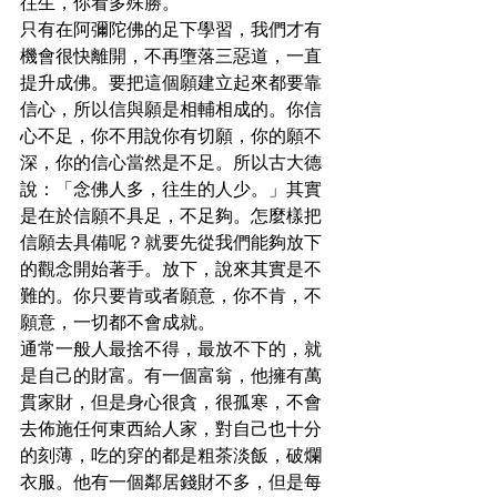
往生，你看多殊勝。

只有在阿彌陀佛的足下學習，我們才有
機會很快離開，不再墮落三惡道，一直
提升成佛。要把這個願建立起來都要靠
信心，所以信與願是相輔相成的。你信
心不足，你不用說你有切願，你的願不
深，你的信心當然是不足。所以古大德
說：「念佛人多，往生的人少。」其實
是在於信願不具足，不足夠。怎麼樣把
信願去具備呢？就要先從我們能夠放下
的觀念開始著手。放下，說來其實是不
難的。你只要肯或者願意，你不肯，不
願意，一切都不會成就。

通常一般人最捨不得，最放不下的，就
是自己的財富。有一個富翁，他擁有萬
貫家財，但是身心很貪，很孤寒，不會
去佈施任何東西給人家，對自己也十分
的刻薄，吃的穿的都是粗茶淡飯，破爛
衣服。他有一個鄰居錢財不多，但是每