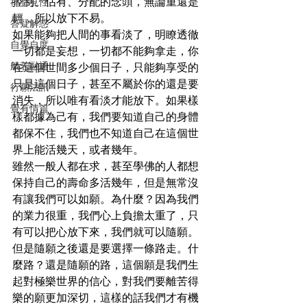
控制、佔有、分配的念頭，無論重還是
禪心見性
輕，所以放下不易。

答疑解惑
如果能夠把人間的事看淡了，明瞭透徹
自覺自度
一切都是妄想，一切都不能夠拿走，你
般若融通
在這個世間多少個日子，只能夠享受的
只是這個日子，甚至不屬於你的還是要
行願法訊
消失，所以唯有看淡才能放下。如果樣
覺有情篇
樣都據為己有，我們要知道自己的身體
都保不住，我們也不知道自己在這個世
界上能活幾天，或者幾年。

雖然一般人都在求，甚至學佛的人都想
保持自己的壽命多活幾年，但是無常沒
有讓我們可以如願。為什麼？因為我們
的業力很重，我們心上負擔太重了，只
有可以把心放下來，我們就可以隨願。
但是隨願之後還是要選擇一條路走。什
麼路？還是隨願的路，這個願是我們生
起對極樂世界的信心，對我們要離苦得
樂的願更加深切，這樣的話我們才有機