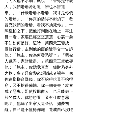
門的人也不示弱，就說：「管你是什麼
人，我們老爺吩咐過，誰也不許進
來」。「什麼老爺不老爺，我才是你們
的老爺」。「你真的活得不耐煩了，敢
冒充我們的老爺。看我不抽死你」。一
陣亂拍之下，把他打到攤在地上，再注
目一看，家裏已經空空蕩蕩，心裏一急
不知如何是好。這時，第四天王變成一
個修行僧，走到他的面前雙手合十告訴
他：「施主，你為何發愁呀？」「我被
人戲弄，家財散盡。」第四天王就教導
他：「施主，你聽我直言，錢財乃身外
之物，多了只會帶來煩惱或者禍害，像
你這樣拼命賺錢，你不捨得吃又不捨得
穿，又不捨得佈施。你一朝失去了就會
成了惡鬼，即使投胎做人，也只能做下
賤的僕人。你想想看，又有什麼意思
呢？」他聽了出家人這番話，如夢初
醒，自己是不懂得佈施，造成自己沒吃