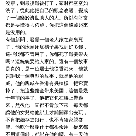
沒穿，到最後還被打了，家財都空空如
洗了，從此他把自己的觀念改過，變成
了一個樂於濟世助人的人。所以有財富
都是要懂得去佈施，你把這個錢藏起來
是沒用的。

有個新聞，發覺一個老人家在家裏死
了，他的床頭床底櫃子裏找到好多錢，
這些錢都不管用了，你都死了還要帶去
嗎？這統統要給人家的。還有一個故事
是真的，是一位居士他從香港來，他就
告訴我一個典型的故事，就是他的親
戚。他的親戚在香港有幾棟樓，把它賣
掉了，把這些錢全帶來美國，這個是幾
十年前的事了。他把它包在腰上帶過
來，然後他一直都不肯放下來，每天都
讓他的女兒給他綁上才離開家出去玩，
不肯把錢存進銀行，也不肯給家親眷
屬。他吃什麼穿什麼都很儉用，從來都
不用這個錢，都綁在他的腰。有一天他