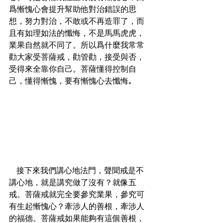
爲慚愧心會提升幫助他對治錯誤的思
想，努力對治，不敢或不再造罪了，而
且有如理如法的懺悔，不是馬馬虎虎，
業果自然就不同了。所以爲什麼我常常
勸大家受菩薩戒，勸管勸，接受與否，
受得來全靠你自己。菩薩懂得控制自
   接下來我們講心地法門，聲聞戒是不
講心地，就是講究做了沒有？就像五
戒。菩薩戒就完全要參究業果，參究可
有生起慚愧心？牽涉人的善根，牽涉人
的福德。菩薩戒如果能夠有這個善根，