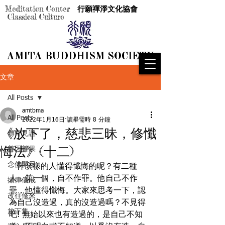
Meditation Center
行願禪淨文化協會
Classical Culture
AMITA BUDDHISM SOCIETY
AMITA BUDDHISM SOCIETY
文章
All Posts
amtbma
All Posts
2022年1月16日
讀畢需時 8 分鐘
《放下了，慈悲三昧，修懺
傳奇見證
悔法》(十二)
善因善果
念佛開示
   什麼樣的人懂得懺悔的呢？有二種
人，第一個，自不作罪。他自己不作
攝律儀戒
罪，他懂得懺悔。大家來思考一下，認
改往修來
為自己沒造過，真的沒造過嗎？不見得
放下集
吧! 無始以來也有造過的，是自己不知