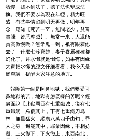
什麼都忘記了，就變得驕傲無比，貢高
我慢，聽不到法了，聽了法也變成法
執。我們不要以為現在年輕，精力旺
盛，有些事情留到明天再做，明年再
念，應知【死苦一至，無問老少，貧富
貴賤，皆悉摩滅】。無常一來，人還能
貢高傲慢嗎？無常鬼一到，衹有跟着他
去了，什麼七珍寶飾，妻子眷屬種種都
幻化了。拜水懺就是懺悔，如果有因緣
大家把水懺的經文仔細看看，我今天是
簡單講，提醒大家注意的地方｡ 
   報障第一個是阿鼻地獄，我們要受阿
鼻地獄的苦，地獄有怎麼樣的苦呢？經
裏面說【此獄周匝有七重鐵城，復有七
重鐵網，羅覆其上，下有七重鐵刀爲
林，無量猛火，縱廣八萬四千由旬，罪
人之身，遍滿其中，罪業因緣，不相妨
礙。上火徹下，下火徹上，東西南北，