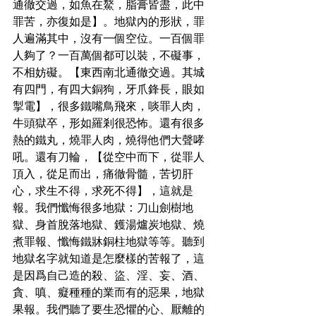
通徹交過，如魚在鰲，脂膏皆盡，此中
罪苦，亦復如是】。地獄內的形狀，罪
人遍滿其中，沒有一個空位。一百個罪
人夠了？一百萬個都可以裝，不礙事，
不相妨礙。【東西南北通徹交過。其城
有四門，有四大銅狗，牙爪鋒長，眼如
掣電】，很多鐵嘴鳥飛來，啖罪人肉，
牛頭獄卒，形如羅剎很恐怖。還有很多
熱的鐵丸，燒罪人肉，燒得他們大聲哮
吼。還有刀輪，【從空中而下，從罪人
頂入，從足而出，痛徹骨髓，苦切肝
心，求生不得，求死不得】，這就是
報。我們懺悔很多地獄 : 刀山劍樹地
獄、身首脫落地獄、鑊湯爐炭地獄、燒
煮罪報、懺悔鐵牀銅柱地獄等等。聽到
地獄名字就知道是怎麼樣的苦報了，這
是因爲自己造的殺、盜、淫、妄、酒、
貪、嗔、癡種種的業而有的惡果，地獄
果報。我們聽了要生恐懼的心、厭離的