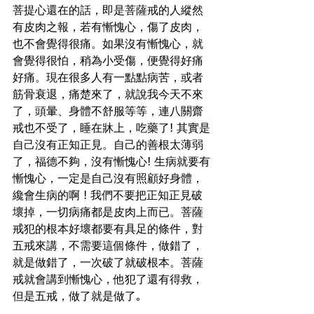
菩提心還在的話，即是菩薩戒的人縱然
有皮肉之報，若有慚愧心，傷了皮肉，
也不會覺得很痛。如果沒有慚愧心，就
會覺得很怕，稍為小受傷，便覺得好痛
好痛。現在很多人有一點點病苦，或者
筋骨衰退，痛楚來了，就說我今天不來
了，頭暈、身體不舒服等等，連八關齋
戒也不受了，睡在牀上，吃藥了! 其實是
自己沒有正知正見。自己的善根太薄弱
了，福德不夠，沒有慚愧心! 生病就要有
慚愧心，一定是自己沒有照顧好身體，
纔會生病的啊 ! 我們不要把正知正見破
壞掉，一切病痛都是皮肉上而已。菩薩
戒犯的根本好壞都要有具足的條件，對
五戒來講，不需要這個條件，做錯了，
就是做錯了，一次破了就破根本。菩薩
戒就會講到慚愧心，他犯了還有得救，
但是五戒，做了就是做了｡
