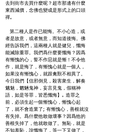
去到街市去買什麼呢？超市那邊有什麼
東西減價，念佛也變成是形式上的口頭
禪｡

   第二種人是作已能悔。不小心造，或
者是故意，或者無意，而知道後悔。佛
經告訴我們，這兩種人就是健兒，懺悔
能滅除重罪。我們爲什麼要懺悔？因爲
有慚愧的心，誓不作惡就是慚！不令他
作，就是悔了，有慚愧心就是一個人，
如果沒有慚愧心，就跟禽獸不相異了。
今日我們【信邪倒見，殺害衆生，解奏
魑魅，魍魎鬼神，妄言見鬼，假稱神
語，如是等罪，皆悉懺悔】｡ 造罪之
前，必須生起一個慚愧心，慚愧心起
了，就不會造業了; 有慚愧心，善根就沒
有失掉。爲什麼他敢做壞事？因爲他的
善根失掉了，他就敢做了。無恥，就是
不知羞恥，說懺悔了，等一下又做了，