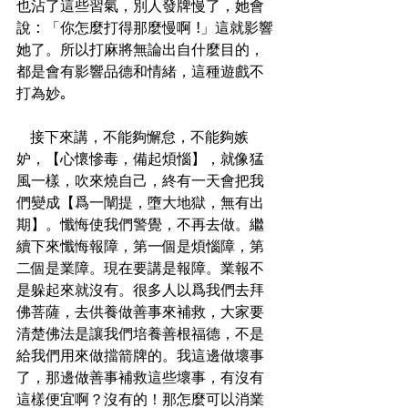
也沾了這些習氣，別人發牌慢了，她會
說 : 「你怎麼打得那麼慢啊 !」這就影響
她了。所以打麻將無論出自什麼目的，
都是會有影響品德和情緒，這種遊戲不
打為妙｡

   接下來講，不能夠懈怠，不能夠嫉
妒，【心懷慘毒，備起煩惱】，就像猛
風一樣，吹來燒自己，終有一天會把我
們變成【爲一闡提，墮大地獄，無有出
期】。懺悔使我們警覺，不再去做。繼
續下來懺悔報障，第一個是煩惱障，第
二個是業障。現在要講是報障。業報不
是躲起來就沒有。很多人以爲我們去拜
佛菩薩，去供養做善事來補救，大家要
清楚佛法是讓我們培養善根福德，不是
給我們用來做擋箭牌的。我這邊做壞事
了，那邊做善事補救這些壞事，有沒有
這樣便宜啊？沒有的！那怎麼可以消業