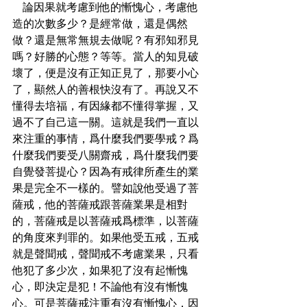
   論因果就考慮到他的慚愧心，考慮他
造的次數多少？是經常做，還是偶然
做？還是無常無規去做呢？有邪知邪見
嗎？好勝的心態？等等。當人的知見破
壞了，便是沒有正知正見了，那要小心
了，顯然人的善根快沒有了。再說又不
懂得去培福，有因緣都不懂得掌握，又
過不了自己這一關。這就是我們一直以
來注重的事情，爲什麼我們要學戒？爲
什麼我們要受八關齋戒，爲什麼我們要
自覺發菩提心？因為有戒律所產生的業
果是完全不一樣的。譬如說他受過了菩
薩戒，他的菩薩戒跟菩薩業果是相對
的，菩薩戒是以菩薩戒爲標準，以菩薩
的角度來判罪的。如果他受五戒，五戒
就是聲聞戒，聲聞戒不考慮業果，只看
他犯了多少次，如果犯了沒有起慚愧
心，即決定是犯！不論他有沒有慚愧
心。可是菩薩戒注重有沒有慚愧心，因