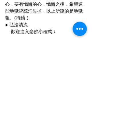
心，要有懺悔的心，懺悔之後，希望這
些地獄統統消失掉，以上所說的是地獄
報。(待續 )
● 
弘法清流
    歡迎進入
念佛
小程式 ↓