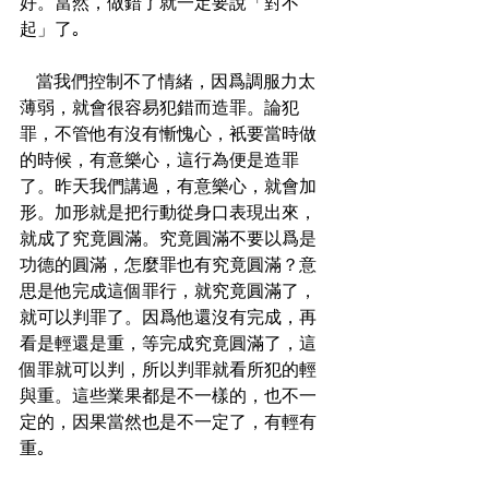
好。當然，做錯了就一定要說「對不
起」了｡
   當我們控制不了情緒，因爲調服力太
薄弱，就會很容易犯錯而造罪。論犯
罪，不管他有沒有慚愧心，衹要當時做
的時候，有意樂心，這行為便是造罪
了。昨天我們講過，有意樂心，就會加
形。加形就是把行動從身口表現出來，
就成了究竟圓滿。究竟圓滿不要以爲是
功德的圓滿，怎麼罪也有究竟圓滿？意
思是他完成這個罪行，就究竟圓滿了，
就可以判罪了。因爲他還沒有完成，再
看是輕還是重，等完成究竟圓滿了，這
個罪就可以判，所以判罪就看所犯的輕
與重。這些業果都是不一樣的，也不一
定的，因果當然也是不一定了，有輕有
重｡
