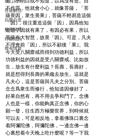
道，不明白或不知道，以爲沒有造。自
禪心見性
不作罪，他就會小心，就像菩薩，「菩
答疑解惑
薩畏因，衆生畏果｣，菩薩不輕易造這個
自覺自度
「因｣，很注重造這個「因｣，因爲他知
般若融通
道造了因就有果了，有因必有果，所以
菩薩有大智慧，故畏「因｣。可是，凡夫
行願法訊
不理會前「因｣，所以不顧後「果｣。我
覺有情篇
今天受八關齋戒而得到功德利益，所以
功德利益的因就是受八關齋戒。比如放
生，放生有什麼利益？長壽，長壽好，
就是想得到長壽的果纔去放生。這就是
凡夫心，這是菩薩與凡夫之分別。菩薩
念念爲衆生而修行，他知道因修好了，
好果自然有，再不用去爭和鬥了。念佛
人也是一樣，你能夠真正念佛，你的心
願一發，往生西方極樂世界，到時候就
可以去，可是相反地，拿着佛珠口裏念
着阿彌陀佛，阿彌陀佛，一邊念佛一邊
心裏想着今天晚上吃什麼呢？等一下我