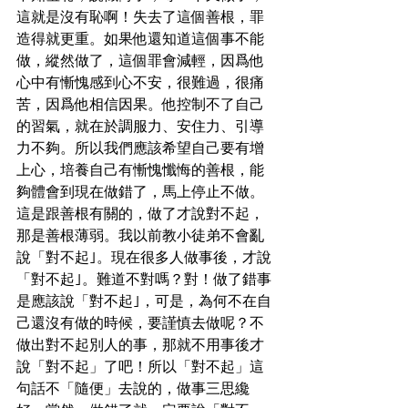
這就是沒有恥啊！失去了這個善根，罪
造得就更重。如果他還知道這個事不能
做，縱然做了，這個罪會減輕，因爲他
心中有慚愧感到心不安，很難過，很痛
苦，因爲他相信因果。他控制不了自己
的習氣，就在於調服力、安住力、引導
力不夠。所以我們應該希望自己要有增
上心，培養自己有慚愧懺悔的善根，能
夠體會到現在做錯了，馬上停止不做。
這是跟善根有關的，做了才說對不起，
那是善根薄弱。我以前教小徒弟不會亂
說「對不起｣。現在很多人做事後，才說
「對不起｣。難道不對嗎？對！做了錯事
是應該說「對不起｣，可是，為何不在自
己還沒有做的時候，要謹慎去做呢？不
做出對不起別人的事，那就不用事後才
說「對不起」了吧！所以「對不起」這
句話不「隨便」去說的，做事三思纔