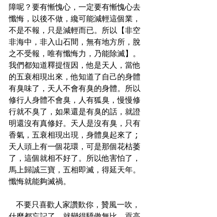
障呢？要有慚愧心，一定要有慚愧心去
懺悔，以後不做，纔可能減輕這個業，
不是不報，只是減輕而已。所以【非空
非海中，非入山石間，無有地方所，脫
之不受報，唯有懺悔力，乃能除滅】。
我們都知道釋提恆因，他是天人，當他
的五衰相現出來，他知道了自己的身體
有臭味了，天人不會有臭的身體。所以
修行人身體不會臭，人有狐臭，慢慢修
行就不臭了，如果還是有臭的話，就證
明還沒有真修好。天人是沒有臭，只有
香氣，五衰相現出現，身體臭起來了 ; 
天人頭上有一個花環，可是那個花枯萎
了，這個就相不好了。所以他害怕了，
馬上歸誠三寶，五相即滅，得延天年。
懺悔就能夠滅禍。

   不要只喜歡人家讚歎你，贊風一吹，