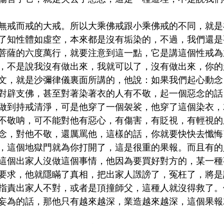
無戒而戒的大戒。所以大乘佛戒跟小乘佛戒的不同，就是
了知性體如虛空，本來都是沒有垢染的，不過，我們還是
菩薩的六度萬行，就要注意到這一點，它是講這個性戒為
，不是說我沒有做出來，我就可以了，沒有做出來，你的
文，就是沙彌律儀裏面所講的，他說：如果我們起心動念
對辟支佛，甚至對著染著衣的人有不敬，起一個惡念的話
做到持戒清淨，可是他穿了一個袈裟，他穿了這個染衣，
不敬呐，可不能對他有惡心，有傷害，有貶視，有輕視的
念，對他不敬，還厲罵他，這樣的話，你就要快快去懺悔
，這個地獄門就為你打開了，這是很重的果報。而且有的
這個出家人沒做這個事情，他因為要買好對方的，某一種
要求，他就隱瞞了真相，把出家人譭謗了，冤枉了，將是
指責出家人不對，或者是頂撞師父，這種人就沒得救了。
妄為的話，那他只有越來越深，業造越來越深，這個果報