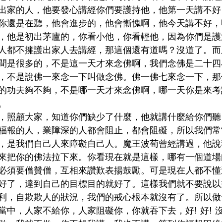
出家的人，他要發心講經你們要護持他，他第一天講不好
你還是在聽，他會進步的，他會慚愧啊，他今天講不好，
，他是初出茅廬的，你看小他，你看輕他，因為你們是護
人都不擁護出家人去講經，那這個還有道嗎？沒道了。而
間是很多的，不是這一天才來念佛啊，我們念佛是二十四
，不是說佛一來念一下叫做念佛。佛一佛七來念一下，那
的功夫夠不夠，不是哪一天才來念佛啊，哪一天你是來考
。
，照顧大家，知道你們缺少了什麼，他就講什麼給你們聽
福報的人，業障深的人都會阻止，都會阻礙，所以我們常
，是我們自己人來障礙自己人。魔王波荀曾經講過，他說
來把你的佛法拉下來。你看現在就是這樣，哪有一個道場
必須要僧贊僧，互相來讚歎表揚鼓勵。可是現在人都不懂
好了，達到自己的目標目的就好了。這樣我們就不要說以
利，自欺欺人的狀況，我們的戒心根本就沒有了。所以做
中，人家不給你，人家阻礙你，你就吞下去，好! 好! 沒關