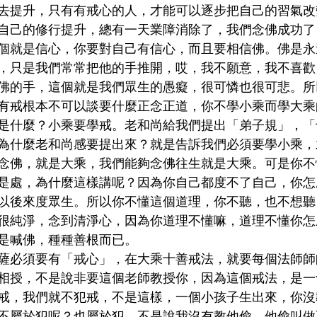
去提升，只有有戒心的人，才能可以逐步把自己的習氣改
自己的修行提升，總有一天業障消除了，我們念佛成功了
個就是信心，你要對自己有信心，而且要相信佛。佛是永
，只是我們常常把他的手推開，哎，我不願意，我不喜歡
佛的手，這個就是我們眾生的愚癡，很可憐也很可悲。所
有戒根本不可以談要什麼正念正道，你不學小乘而學大乘
是什麼？小乘要學戒。老和尚給我們提出「弟子規」，「
為什麼老和尚感要提出來？就是告訴我們必須要學小乘，
念佛，就是大乘，我們能夠念佛往生就是大乘。可是你不
是處，為什麼這樣講呢？因為你自己都度不了自己，你怎
以後來度眾生。所以你不懂這個道理，你不聽，也不想聽
很純淨，念到清淨心，因為你道理不懂嘛，道理不懂你怎
是喊佛，種種善根而已。
薩必須要有「戒心」，在大乘十善戒法，就要每個法師師
相授，不是說非要這個老師教授你，因為這個戒法，是一
戒，我們就不犯戒，不是這樣，一個小孩子生出來，你沒
不屬於犯呢？也屬於犯，不是說我沒有教他偷，他偷叫做