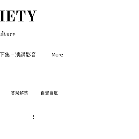
IETY
IETY
lture
下集－演講影音
More
答疑解惑
自覺自度