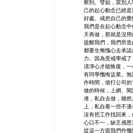
察到。譬如，當別人噴
己的起心動念已經是
好處。戒把自己的覺
我們是在起心動念中
天再做，那就是沒用
提醒我們，我們所造
都要生慚愧心去承認
力。因為受戒學戒了
清淨心才能恢復，一
有同學懺悔盜業。無
作時間，借打公司的
做的時候，上網、閑
准，私自去做，雖然
上，私自看一些不適
沒有把工作找回來，
心口不一，缺乏感恩
從這一方面我們作懺