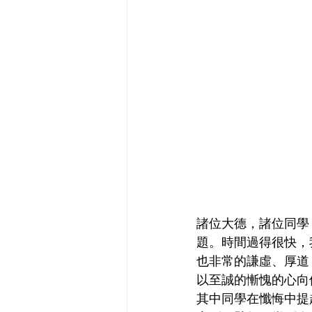
諸位大德，諸位同學
題。時間過得很快，
也非常的謙虛、厚道
以至誠的慚愧的心向
其中同學在懺悔中提