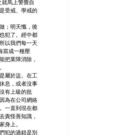
隨之就馬上警覺自
是受戒、學戒的
做；明天懺，後
也犯了。經中都
所以我們每一天
悔當成一種壓
能把業障消除，
。
是屬於盜。在工
休息，或者沒事
沒有上級的批
因為在公司網絡
。一直到現在都
去責怪善知識，
家身上。
們犯的過錯是別