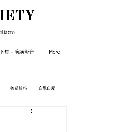
IETY
IETY
lture
下集－演講影音
More
答疑解惑
自覺自度