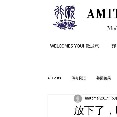
AMI
AMI
Med
WELCOMES YOU! 歡迎您
淨
All Posts
傳奇見證
善因善果
amtbma
2017年6
般若融通
行願法訊
覺有
放下了，