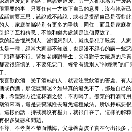
認為這邊是近的路，應該走這邊。另一人卻認為另一邊路
很重要的事，只要任何一方放下自己的意見，沒有執著己
說話前要三思，該說或不該說，或者是提醒自己是否對此
的人，家庭眷屬特別有更多的爭執，同住，而且是家庭眷
引起了互相猜忌，不能和樂共處就是這個原故了。
意的話去惱怒別人。當惱怒別人，就也是犯了殺業。人家
也是一種，經常大家都不知道，也是漫不經心的講一些惡
口頭禪都不行。譬如老師對學生，父母對子女嚴厲的斥責
都要很謹慎的，不要犯惡口。經常有說別人“神經病”的口
了。
很喜歡飲酒，受了酒戒的人，就要注意飲酒的害處。有人
酒或倒酒，那怎麼辦呢？如果真的避免不了，那是自己的
佛，希望對方從這杯酒之後，不再喝了。煮菜的料酒可用
藥酒來喝，還是要警誡性去避免這種做法。所以持戒要很
。這樣的話，持戒就沒有壓力，就很自在了。這樣的解釋
有很多疑惑和問題。
不尊、不孝與不恭而懺悔。父母養育孩子實在付出很多，