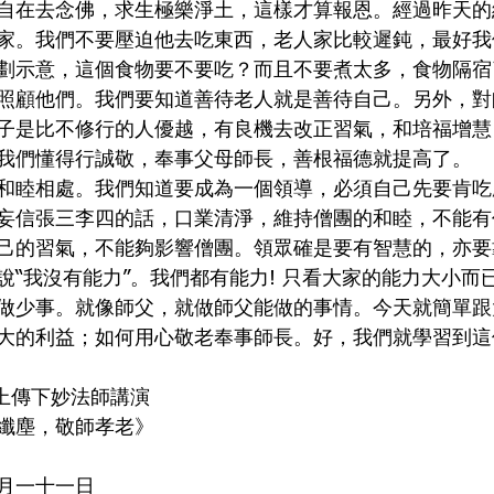
自在去念佛，求生極樂淨土，這樣才算報恩。經過昨天的
家。我們不要壓迫他去吃東西，老人家比較遲鈍，最好我
劃示意，這個食物要不要吃？而且不要煮太多，食物隔宿
照顧他們。我們要知道善待老人就是善待自己。另外，對
子是比不修行的人優越，有良機去改正習氣，和培福增慧
我們懂得行誠敬，奉事父母師長，善根福德就提高了。
和睦相處。我們知道要成為一個領導，必須自己先要肯吃
妄信張三李四的話，口業清淨，維持僧團的和睦，不能有
己的習氣，不能夠影響僧團。領眾確是要有智慧的，亦要
說“我沒有能力”。我們都有能力! 只看大家的能力大小而
做少事。就像師父，就做師父能做的事情。今天就簡單跟
大的利益；如何用心敬老奉事師長。好，我們就學習到這
上傳下妙法師講演
纖塵，敬師孝老》
月一十一日