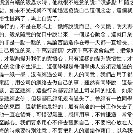
灑白蟻的殺蟲水時，他就很不經意的說: “噴多點 !” 
惡。如果不受戒就不可能迅速發覺自己這個惡念，這個就
悟性提高了，馬上自覺了。
修行的，不是在形式上，懺悔說說而已。今天懺，明天再
的。殺業隨意的從口中說出來，一個起心動念，這就口業
的罪是一點一點的，無論言語造作在每一天都一直增長。
自己所造的業，千萬要謹慎! 大家千萬不要會錯意，把懺
，才能夠提升我們的覺悟心，只有這樣的提升覺悟性，才
心的念佛求生淨土。這個學程是每個學佛人必須要通過的
論一紙一墨，沒有經過公司、別人的同意，我們占用了都
電話，用公司的網絡去做自己的事，雖然有同學說，這是
談、甚至聽經，這些行為都要經過上司老闆的批准。如果
是聽經念佛，但是都已經犯規有過失了。曾經有一位同學
合的東西，這就把他最好的，最有前途的一份工作失去了
他一直在後悔，可惜習氣重，感情用事，不肯謙遜，常常
至誠心。我們要多用心不停去觀照自己，不要把心放在人
悔的時候要特別注意，不要把別人的過錯作藉口，以為我