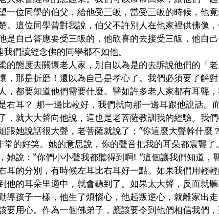
望一位同學的伯父，給他受三皈，當受三皈的時候，他竟
楚。這位同學曾對我說，伯父不許別人在他家裡供佛像，
他是自己答應要受三皈的，他欣喜的去接受三皈，他自己
 連我們讀經念佛的同學都不如他。
柔的態度去關懷老人家，別自以為是的去訴說他們的「老
懷，那是折磨！還以為自己是孝心了。我們必須要了解對
人，都要知道他們需要什麼。譬如許多老人家都有耳聾，
是右耳？ 那一邊比較好，我們就向那一邊耳跟他說話。
了，就大大聲向他說，這也是老菩薩教訓我的經驗。我們
姐跟她說話很大聲，老菩薩就說了：”你這麼大聲幹什麼
覺非常的好笑。她的意思說，你的聲音把我的耳朵都震聾了
，她說：“你們小小聲我都聽得到啊! ”這個讓我們知道，
右耳的分別，有時候左耳比右耳好一點。如果我們用輕輕
到他的耳朵里適中，就會聽到了。如果太大聲，反而就聽
勸導孩子一樣，他生了煩惱心，他起叛逆心，就離家出走
該要用心。作為一個佛弟子，應該要令到他們相信我們，