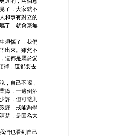
更近的，兩個意
見了，大家就不
人和事有對立的
屬了，就會毫無
生煩惱了，我們
語出來。雖然不
，這都是屬於愛
頭禪，這都要去
說，自己不喝，
業障，一邊倒酒
少許，但可避則
嚴謹，戒能夠學
清楚，是因為大
我們也看到自己