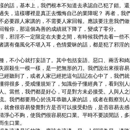
樣的話，基本上，我們根本不知道去承認自己犯了錯。還
過失，這樣哪裡是真正去懺悔自己的業障呢？ 再者，我
不必要跟人家講的，不需要人家回報。應該要注意我們做
回報你，那這個為善的成績就下降了，變成了零分。
淫，邪淫不一定限定在夫妻之間，有時候我們去看一些不
者講有傷風化不堪入耳，色情愛昧的話，都是犯了邪淫的
種，不小心就打妄語了。其中包括妄語、惡口、兩舌和綺
失跟殺生一模一樣，是一把無形的刀。我們說出來很容易
已經聽到了，或者人家已經把這句話記在心中了，我們就
懂得很多，受戒懂規矩了，知識份子懂經典了，看到別人
人。當然，我們都是好心，可是對方未必接受。人與人之
流。我們都要用心於洗耳恭聽人家的話，或者在觀察別人
，就會很容易發覺對方是否可以接受勸告，是否容易去感化
清淨心不夠，使我們很容易犯口業。平時不要談閒話，多
而生口業。