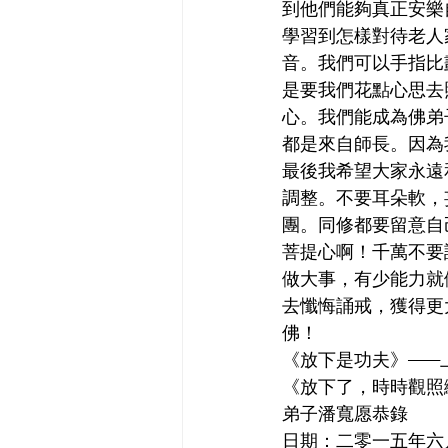
到他們能夠真正安樂
學習到怎樣對待老人
音。我們可以手指比
是要我們花點心思去
心。我們能成為佛弟
都是來自師長。因為
最後我希望大家永遠
調整。不要耳朵軟，
團。同修都要留意自
菩提心啊！千萬不要
做大事，有少能力就
去懺悔誦戒，獲得更
佛！
《放下是功夫》——
《放下了，時時觀照
弟子潘寬愿恭錄
日期：二零一五年六