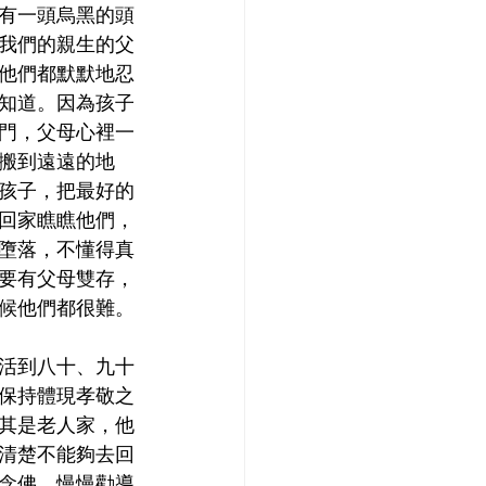
有一頭烏黑的頭
我們的親生的父
他們都默默地忍
知道。因為孩子
門，父母心裡一
搬到遠遠的地
孩子，把最好的
回家瞧瞧他們，
墮落，不懂得真
要有父母雙存，
候他們都很難。
活到八十、九十
保持體現孝敬之
其是老人家，他
清楚不能夠去回
念佛，慢慢勸導