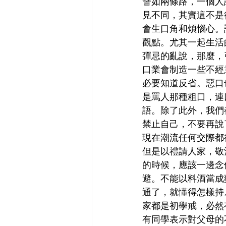
譬如兩條路，一個人
見不同，其實這不是
會生口角和煩惱心。
觀點。尤其一起生活
彈忌的亂說，那麼，
口業會制造一些不經
必要知道反省。惡口
是罵人那種粗口，連
語。除了此外，我們
禁止自己，不要再說
現在潮流任何交際都
但是以禮請人家，敬
的時候，應該一邊念
避。不能以料酒當成
通了，就懂得怎樣持
家都是初學戒，必然
有同學表示對父母的