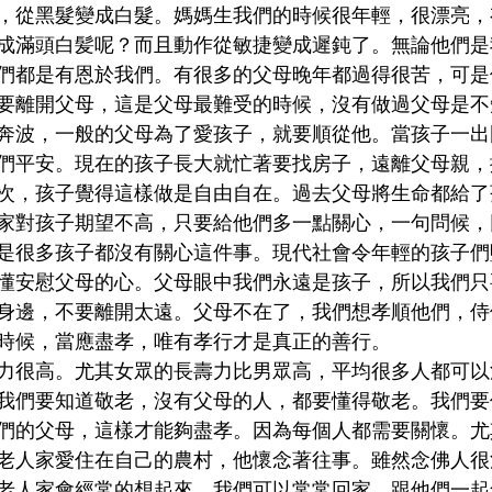
，從黑髮變成白髮。媽媽生我們的時候很年輕，很漂亮，
成滿頭白髪呢？而且動作從敏捷變成遲鈍了。無論他們是
們都是有恩於我們。有很多的父母晚年都過得很苦，可是
要離開父母，這是父母最難受的時候，沒有做過父母是不
奔波，一般的父母為了愛孩子，就要順從他。當孩子一出
們平安。現在的孩子長大就忙著要找房子，遠離父母親，
次，孩子覺得這樣做是自由自在。過去父母將生命都給了
家對孩子期望不高，只要給他們多一點關心，一句問候，
是很多孩子都沒有關心這件事。現代社會令年輕的孩子們
懂安慰父母的心。父母眼中我們永遠是孩子，所以我們只
身邊，不要離開太遠。父母不在了，我們想孝順他們，侍
時候，當應盡孝，唯有孝行才是真正的善行。
力很高。尤其女眾的長壽力比男眾高，平均很多人都可以
我們要知道敬老，沒有父母的人，都要懂得敬老。我們要
們的父母，這樣才能夠盡孝。因為每個人都需要關懷。尤
老人家愛住在自己的農村，他懷念著往事。雖然念佛人很
老人家會經常的想起來。我們可以常常回家，跟他們一起