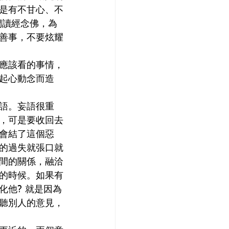
是有不甘心、不
們讀經念佛，為
善事，不要炫耀
應該看的事情，
起心動念而造
語。妄語很重
，可是要收回去
會結了這個惡
的過失就張口就
間的關係，融洽
的時候。如果有
他? 就是因為
聽別人的意見，