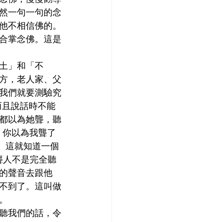
然一句一句的念
他不相信佛的。
合掌念佛。這是
土」和「不
方，老人家、父
我們就要測驗究
而且說話時不能
都以為她聾，聽
？你以為我聾了
。這就知道一個
聾人不是完全聽
的聲音去跟他
不到了。這叫做
。
聽我們的話，令