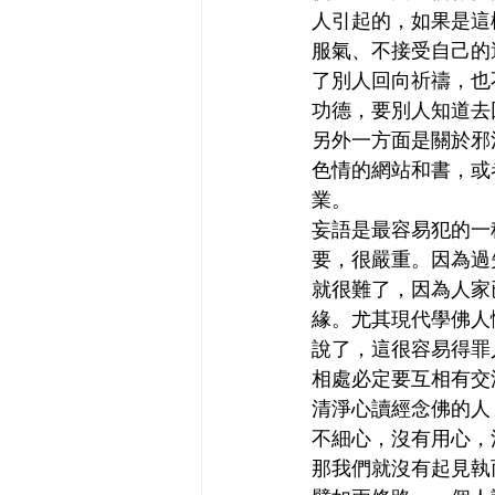
人引起的，如果是這
服氣、不接受自己的
了別人回向祈禱，也
功德，要別人知道去
另外一方面是關於邪
色情的網站和書，或
業。
妄語是最容易犯的一
要，很嚴重。因為過
就很難了，因為人家
緣。尤其現代學佛人
說了，這很容易得罪
相處必定要互相有交
清淨心讀經念佛的人
不細心，沒有用心，
那我們就沒有起見執