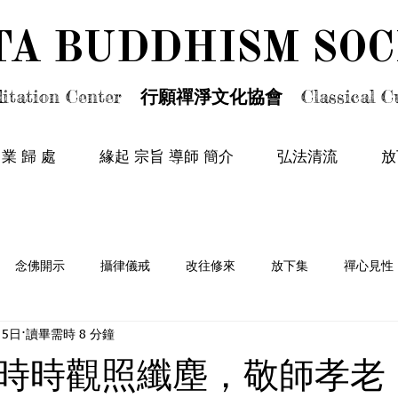
TA BUDDHISM SOC
TA BUDDHISM SOC
itation Center
行願禪淨文化協會
Classical Cu
 業 歸 處
緣起 宗旨 導師 簡介
弘法清流
放
念佛開示
攝律儀戒
改往修來
放下集
禪心見性
月5日
讀畢需時 8 分鐘
情篇
時時觀照纖塵，敬師孝老