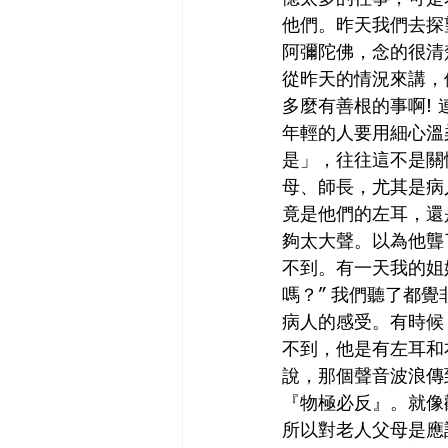
他們。昨天我們去探
阿彌陀佛，念的很清
從昨天的情況來講，
多麼有善根的事啊!
年輕的人要用細心溫
是」，往往這不是關
母、師長，尤其是病
竟是他們的左耳，還
夠太大聲。以為他聾
不到。有一天我的姐
嗎？” 我們聽了都
病人的感受。有時候
不到，他是有左耳和
說，那個聲音波浪傳
『物極必反』。就像
所以對老人父母是應