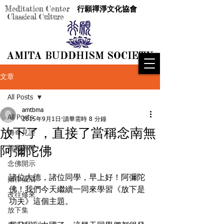
Meditation Center
行願禪淨文化協會
Classical Culture
AMITA BUDDHISM SOCIETY
AMITA BUDDHISM SOCIETY
文章
All Posts
amtbma
All Posts
2015年9月1日
讀畢需時 8 分鐘
放下了，直接了當稱念南無
傳奇見證
阿彌陀佛
善因善果
念佛開示
諸位大德，諸位同學，早上好！阿彌陀
攝律儀戒
佛！我們今天繼續一同來學習《放下是
改往修來
功夫》這個主題。
放下集