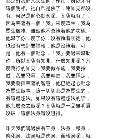
都是對我們凡夫生起了作用，所以才有
這個明相。祂自己是佛了，連知見都沒
有。何況是起心動念呢。菩薩就有了，
因為菩薩有一個「我」來度眾生，我為
眾生服務。雖然他不會執着他的功德。
他幫了你，度了你，沒有執着功德，他
也沒有想到要福報，他是沒執着。可
是，他有一個動念，「我」要過來幫助
你，所以菩薩有知見。什麼知見呢？六
度萬行的知見，我要做布施，我要持
戒，我要忍辱，我要精進，我要禪定，
我要發揮菩薩的智慧，他已經起心動念
為眾生做事，這一切切都是為眾生的，
有這種想法。如果沒有這種想法的話，
他怎麼會去做呢？菩薩就是一品無明還
沒破，這個法身還沒證得。
昨天我們講過佛有三身，法身，報身，
應化身。法身就是佛身。而報身呢，就