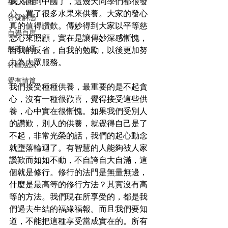
我又回到中國了，這幾天同學們都很發
禪心見性
心，買了很多水果來供養。大家的發心
答疑解惑
真的值得讚歎。傳妙得到大家以平等慈
自覺自度
悲心來照顧，實在是讓傳妙深感慚愧，
般若融通
自我的反省，自我的勉勵，以後更加努
力為大眾服務。
行願法訊
覺有情篇
我們接受種種供養，最重要的是不起貪
心，沒有一種很歡喜，覺得接受這些供
養，心中實在很慚愧。如果我們受別人
的讚歎，別人的供養，就覺得自己是了
不起，非常光榮的話，我們的起心動念
就墮落輪迴了。有智慧的人能夠被人家
讚歎而如如不動，不自誇自大自滿，這
個就是修行。修行的法門是無量無邊，
什麼是最高等的修行方法？其實沒有高
等的方法。我們現在所享受的，都是我
們過去生結的福緣福報。而且我們要知
道，不能把這種享受當成實在的。所有