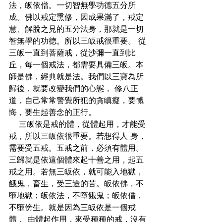
法，皈依僧。一切智無學功德五分所
成。佛以戒定熏修，因成果滿了，戒定
慧、解脫之見的五分法身，那就是一切
智無學的功德。所以三皈戒很重要。 從
三皈一直到菩薩戒，從沙彌一直到比
丘，每一個戒法，都需要具備三皈。本
師是佛，經典就是法。我們以三寶為所
歸後，就要改變我們的心態， 修八正
道，自己常常警覺所犯的貪瞋癡，要懺
悔，要生起善念的正行。
    三皈依是戒的體，從體起用，才能受
戒，所以三皈依很重要。若想得人 身，
需要受五戒。五戒之前，必須有體用。 
三歸就是依這個體來起十善之用，起五
戒之用。若無三皈依，就可能入地獄，
餓鬼，畜生，受三途的苦。皈依佛，不
墮地獄；皈依法，不墮餓鬼；皈依僧，
不墮傍生。就是因為三皈依是一個戒
體， 由體起作用，來受種種的戒，沒有