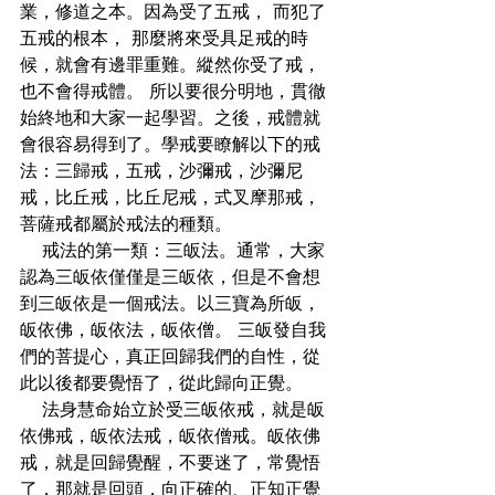
業，修道之本。因為受了五戒， 而犯了
五戒的根本， 那麼將來受具足戒的時
候，就會有邊罪重難。縱然你受了戒，
也不會得戒體。 所以要很分明地，貫徹
始終地和大家一起學習。之後，戒體就
會很容易得到了。學戒要瞭解以下的戒
法：三歸戒，五戒，沙彌戒，沙彌尼
戒，比丘戒，比丘尼戒，式叉摩那戒，
菩薩戒都屬於戒法的種類。 
    戒法的第一類：三皈法。通常，大家
認為三皈依僅僅是三皈依，但是不會想
到三皈依是一個戒法。以三寶為所皈，
皈依佛，皈依法，皈依僧。 三皈發自我
們的菩提心，真正回歸我們的自性，從
此以後都要覺悟了，從此歸向正覺。
    法身慧命始立於受三皈依戒，就是皈
依佛戒，皈依法戒，皈依僧戒。皈依佛
戒，就是回歸覺醒，不要迷了，常覺悟
了，那就是回頭，向正確的、正知正覺