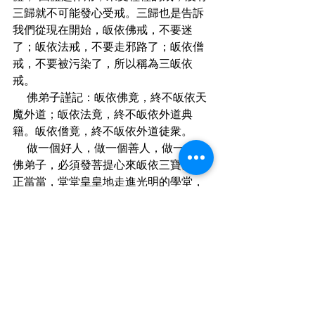
三歸就不可能發心受戒。三歸也是告訴
我們從現在開始，皈依佛戒，不要迷
了；皈依法戒，不要走邪路了；皈依僧
戒，不要被污染了，所以稱為三皈依
戒。
    佛弟子謹記：皈依佛竟，終不皈依天
魔外道；皈依法竟，終不皈依外道典
籍。皈依僧竟，終不皈依外道徒衆。
    做一個好人，做一個善人，做一個真
佛弟子，必須發菩提心來皈依三寶。正
正當當，堂堂皇皇地走進光明的學堂，
直到畢業拿到文憑，皈依是走進學校的
第一步。有人皈依時都猶豫，想來想
去。我小時候有殊勝的因緣，母親叫我
皈依我就馬上皈依，每天留在寺院幫
忙，打掃擦地，做早晚課，禮懺抄經，
出坡等等。而且我的恩師 福光老和尚很
慈悲，讓我研讀佛學，練習梵唄法器。