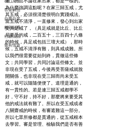
達，而且不論在家出家，都是一樣的。
禪心見性
為什麼強調這點呢？在家三歸五戒，尤
答疑解惑
其五戒，必須很清楚很明白實踐戒法。
自覺自度
當五戒不清淨，一直修來，發心到出家
般若融通
受具足戒了，（具足戒就是比丘、比丘
尼要受的戒，二百五十，三百四十八條
行願法訊
的時候，具足戒包括三壇大戒），那時
覺有情篇
候，五戒不清淨有難，則具戒成難。所
以我們很需要從始到終，貫徹這些條
文；共同學習，共同討論這些條文。並
非現在受了五戒，今後再受菩薩戒就脫
開關係，也非現在受三歸而尚未受五
戒，就可以隨隨便便了。道理是通的，
有一貫性的。若是連三歸五戒都學不
好，守不好，持不好，那麼將來要受其
他的戒法就有難了。所以在受五戒或者
八關齋戒的時候，有審遮難這一部分。
所以七眾所修都是貫通的，從五戒根本
去學習。審是管理、檢驗我們是否有善