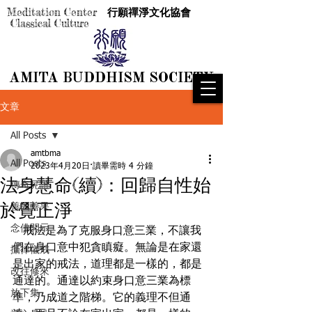
Meditation Center
行願禪淨文化協會
Classical Culture
AMITA BUDDHISM SOCIETY
AMITA BUDDHISM SOCIETY
文章
All Posts
amtbma
All Posts
2023年4月20日
讀畢需時 4 分鐘
法身慧命(續)：回歸自性始
傳奇見證
於覺正淨
善因善果
念佛開示
   戒法是為了克服身口意三業，不讓我
們在身口意中犯貪瞋癡。無論是在家還
攝律儀戒
是出家的戒法，道理都是一樣的，都是
改往修來
通達的。通達以約束身口意三業為標
放下集
準，乃成道之階梯。它的義理不但通