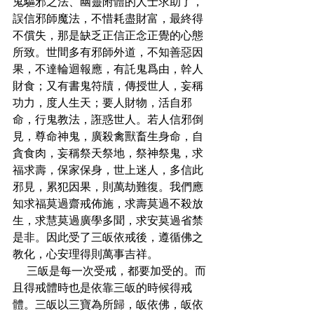
鬼驅邪之法、幽靈附體的人士求助了，
誤信邪師魔法，不惜耗盡財富，最終得
不償失，那是缺乏正信正念正覺的心態
所致。世間多有邪師外道，不知善惡因
果，不達輪迴報應，有託鬼爲由，幹人
財食；又有書鬼符牘，傳授世人，妄稱
功力，度人生天；要人財物，活自邪
命，行鬼教法，誑惑世人。若人信邪倒
見，尊命神鬼，廣殺禽獸畜生身命，自
貪食肉，妄稱祭天祭地，祭神祭鬼，求
福求壽，保家保身，世上迷人，多信此
邪見，累犯因果，則萬劫難復。我們應
知求福莫過齋戒佈施，求壽莫過不殺放
生，求慧莫過廣學多聞，求安莫過省禁
是非。因此受了三皈依戒後，遵循佛之
教化，心安理得則萬事吉祥。
    三皈是每一次受戒，都要加受的。而
且得戒體時也是依靠三皈的時候得戒
體。三皈以三寶為所歸，皈依佛，皈依