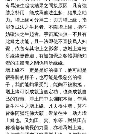
有爲法生起或結果之間接原因，凡有強
勝之勢用，能成爲他法生起、結果之助
力。增上緣可分爲二：與力增上緣，指
能促成法之生起者。不障增上緣，指不
妨礙法之生起者。宇宙萬法無一不具有
此緣之功能，且一法即使不直接爲人知
覺，依舊有其增上之影響，故增上緣較
所緣緣更普遍，有被知覺之客體與能知
覺的主體間之關係稱所緣緣。
增上緣不一定是是好的樣子，他可能是
很殊勝的樣子，也可能是很惡劣的樣
子，我們能夠承受到，能夠不被動搖，
增上緣可以成就這個定功，也會成就自
己的智慧。淨土門中以彌陀本願，作爲
衆生往生之增上緣。凡夫得生者，莫不
皆乘阿彌陀佛大願，帶業往生，助力增
上緣也。又如田、糞、水等，對於田苗
稼穡都有助長的力量，亦稱爲增上緣。