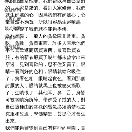
嫉能，自是他非。我們都以爲自己是對
禪心見性
的，人家是錯的。看到人家修善，我們
答疑解惑
就生妒嫉的心，因爲我們有妒嫉心，心
自覺自度
量自然不夠寬，所以很容易生起嗔恚
般若融通
心，影響了我們就不能夠學佛。
貪欲是障，一般人的貪欲障非常重。貪
行願法訊
吃、貪睡、貪買東西。許多人表示他們
覺有情篇
平常喜歡逛商店買東西，最喜歡買衣
服，有的新衣服買了幾年都未曾拿出來
穿過，見到喜歡的，忍不住又買了。眼
睛一看到好的色相，眼睛就給它吸住
了，貪看色相，眼睛起貪色。看到那個
討厭的人，眼睛就馬上也被怒火攝取
了，生嗔恨了，其他耳、鼻、舌、身皆
可被貪瞋痴所障。學佛受了戒的人，對
自己這種由於貪欲的習氣必須清楚地去
克服和改過，學佛精進，菩提心才會生
出來。
我們能夠警覺到自己有這些的重障，實