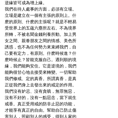
逆緣皆可成為增上緣。
我們在待人處事的方面，必須有立場。
立場是建立在一個有主張的原則上。什
麽的原則、什麽的主張呢？就是不輕易
受世界上的五蘊六塵所左右。不為境界
所轉，不被名聞金錢利養所動。加上男
女之間、親眷朋友之間的情感、美色所
誘惑，也不為任何勢力來束縛我們，自
己要有定力，有原則。什麽時候進？什
麽時候止？皆能克服自己。遇到順的境
緣，我們能夠安住。它是逆境的，我們
能夠很甘心地去接受來轉變。一切幚助
我們修戒、定的真香。所謂真香，是真
正從我們身上去發出來的戒定的作用。
我們沒有妒忌、沒有貪嗔，無罪無惡，
沒有不好的，沒有一點惡念，當下就生
戒香。真正受用戒的防非止惡的功能，
才能享有真正的自由。幫助自己防止傷
害別人，照顧別人的感受，得到人家的