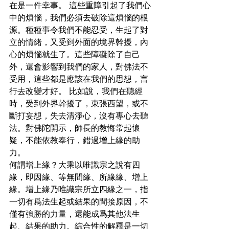
在是一件幸事。 這些重障引起了我們心
中的煩惱，我們必須去破除這煩惱的根
源。種種事令我們不能忍受，生起了對
立的情緒，又受到外面的境界幹擾，內
心的煩惱就生了。這些障礙除了自己
外，還會影響到我們的家人，對佛法不
受用，這些都是應該在我們的思想，言
行去改變才好。 比如說，我們在聽經
時，受到外界幹擾了，東張西望，或不
斷打妄想，失去清淨心，沒有專心去聽
法。對佛陀開示，師長的教悔常起懷
疑，不能依教奉行，錯過增上緣的助
力。
何謂增上緣？大乘以唯識宗之說有四
緣，即因緣、等無間緣、所緣緣、增上
緣。增上緣乃唯識宗所立四緣之一，指
一切有爲法生起或結果的間接原因，不
僅有強勝的力量，還能成爲其他法生
起、結果的助力。綜合性的解釋是一切