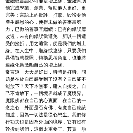
金錢或言語亦可能是增上緣，金錢幫助
他完成學業、創業、幫助他人更好、更
完美；言語上的批評、打擊、毀謗令他
產生感恩的心，使得未做的善事當努
力，已做的善事宜繼續；已有的錯誤應
改過，未有的錯誤當避免，所以一切遭
受的挫折，用之適當，便是我們的增上
緣。在人生中，順緣或違緣，只要我們
具備智慧觀照，轉換思考角度，也能將
違緣化爲激勵自己的增上緣。
常言道，天天是好日，時時是好時。問
題是在於自己感受到了沒有？自己能不
能放下？天下本無事，庸人自擾之。自
己不肯放下，一切境界就成了魔境界。
魔跟佛都在自己的心裏面，在自己的一
念之心，外面是否有佛，有魔自己應該
知道，因為一切法是從心想生。我們修
行功夫也是因為外面的境界，它有沒有
幹擾到我們，這個太重要了。其實，順