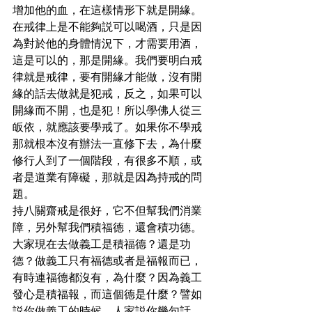
增加他的血，在這樣情形下就是開緣。
在戒律上是不能夠説可以喝酒，只是因
為對於他的身體情況下，才需要用酒，
這是可以的，那是開緣。我們要明白戒
律就是戒律，要有開緣才能做，沒有開
緣的話去做就是犯戒，反之，如果可以
開緣而不開，也是犯！所以學佛人從三
皈依，就應該要學戒了。如果你不學戒
那就根本沒有辦法一直修下去，為什麼
修行人到了一個階段，有很多不順，或
者是道業有障礙，那就是因為持戒的問
題。
持八關齋戒是很好，它不但幫我們消業
障，另外幫我們積福德，還會積功德。
大家現在去做義工是積福德？還是功
德？做義工只有福德或者是福報而已，
有時連福德都沒有，為什麼？因為義工
發心是積福報，而這個德是什麼？譬如