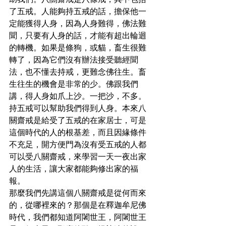
助我們。八關齋戒是八條戒，其中包括
了五戒。人能夠持五戒的話，擔保他一
定能獲得人身，因為人身難得，佛法難
聞，只要有人身的話，才能有超出輪迴
的轉機。如果是條狗，或貓，畜生很難
轉了，因為它們沒有辦法接受聽經聞
法，也不懂去持戒，更難念佛往生。畜
生往生的機會是非常的少。佛跟我們
講，得人身如爪上沙。一把沙，不多。
持五戒可以幫助我們得到人身。本來八
關齋戒是給受了五戒的在家居士，可是
這個時代的人的根基差，而且因緣條件
不充足，開方便門為沒有受五戒的人都
可以受八關齋戒，來學習一天一夜出家
人的生活，讓大家都能夠修出家的福
報。
那麼我們先講這個八關齋戒是從何而來
的，從哪裡來的？那個是在釋迦牟尼佛
時代，我們都知道阿闍世王，阿闍世王