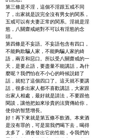
的意思。
第三條是不淫，這個不淫跟五戒不同
了，出家就是説完全沒有男女的関系，
五戒可以有夫妻正常的関系。淫就是淫
慾，八關齋戒絕對不可以有淫慾的念
頭。
第四條是不妄語。不妄語包含有四口，
不能夠欺騙人家，不能夠騙人家的綺
語，兩舌和惡口。所以受八關齋戒的一
天，是要止語，要盡量不能講話，為什
麼呢？我們怕在不小心的時候説錯了
話，就犯了這個四口了。這天就不要講
話，很多出家人都不喜歡講話，大家跟
出家人相處，最好就是請法，不要跟他
閑談，讓他把如來珍貴的法寶傳給你，
使你的智慧增長。
好！再下來就是第五條不飲酒。本來酒
是沒有罪的，可是當我們喝下去，喝得
太多了，酒會發出它的性能，令我們的