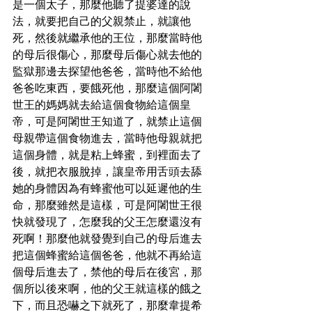
是一個太子，那麼他聽了提婆達的說
法，就要把自己的父親禁止，就讓他
死，然後就繼承他的王位，那麼當時他
的母后很傷心，那麼母后傷心就去他的
監獄那邊去探望他爸爸，當時他不給他
爸爸吃東西，要餓死他，那麼這個阿闍
世王的媽媽就去給這個食物給這個皇
帝，可是阿闍世王知道了，就禁止這個
母親帶這個食物進去，當時他母親就把
這個身體，就是粘上蜂蜜，到裡面去了
後，就把衣服脫掉，讓皇帝用舌頭去舔
她的身體因為有蜂蜜他可以延遲他的生
命，那麼雖然是這樣，可是阿闍世王很
快就發現了，怎麼我的父王怎麼還沒有
死啊！那麼他就發覺到自己的母后進去
把這個蜂蜜給這個爸爸，他就不再給這
個母后進去了，禁他的母后在後宮，那
個所以後來啊，他的父王就這樣的餓之
下，而且恐嚇之下就死了，那麼韋提希