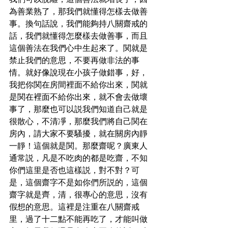
我們可以脫離，這個善法就增長了，因
為善業熟了，那我們就懂得怎樣去做善
事。換句話說，我們能夠持八關齋戒的
話，我們就懂得怎麼樣去做善事，而且
這個善法在我們心中生起來了。関就是
禁止我們的意思，不要再做非法的事
情。就好像說現在小孩子做錯事，好，
我把你関在房間裡面不給你出來，関就
是関在裡面不給你出來，就不會去做壞
事了，那麼也可以説我們知道自己就是
很散心，不清凈，那麼我們將自己関在
房內，請大家不要騷擾，就在關房內靜
一靜！這個就是関。那麼齋呢？廣東人
通常説，凡是不吃肉的都是吃齋，不知
你們這里是否也這樣説，對不對？可
是，這個齋字不是如你們所説的，這個
齋字就是齊，清，很專心的意思，沒有
假想的意思。這裡是注重在八關齋戒
里，過了十二點不能再吃了，才能叫做