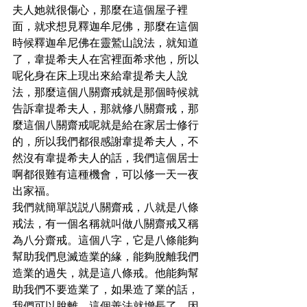
夫人她就很傷心，那麼在這個屋子裡
面，就求想見釋迦牟尼佛，那麼在這個
時候釋迦牟尼佛在靈鷲山說法，就知道
了，韋提希夫人在宮裡面希求他，所以
呢化身在床上現出來給韋提希夫人說
法，那麼這個八關齋戒就是那個時候就
告訴韋提希夫人，那就修八關齋戒，那
麼這個八關齋戒呢就是給在家居士修行
的，所以我們都很感謝韋提希夫人，不
然沒有韋提希夫人的話，我們這個居士
啊都很難有這種機會，可以修一天一夜
出家福。
我們就簡單説説八關齋戒，八就是八條
戒法，有一個名稱就叫做八關齋戒又稱
為八分齋戒。這個八字，它是八條能夠
幫助我們息滅造業的緣，能夠脫離我們
造業的過失，就是這八條戒。他能夠幫
助我們不要造業了，如果造了業的話，