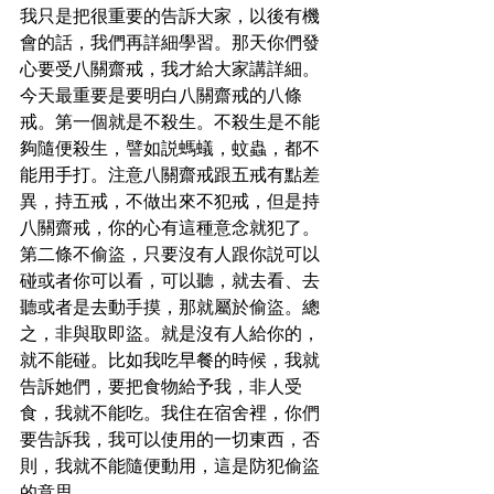
我只是把很重要的告訴大家，以後有機
會的話，我們再詳細學習。那天你們發
心要受八關齋戒，我才給大家講詳細。
今天最重要是要明白八關齋戒的八條
戒。第一個就是不殺生。不殺生是不能
夠隨便殺生，譬如説螞蟻，蚊蟲，都不
能用手打。注意八關齋戒跟五戒有點差
異，持五戒，不做出來不犯戒，但是持
八關齋戒，你的心有這種意念就犯了。
第二條不偷盜，只要沒有人跟你説可以
碰或者你可以看，可以聽，就去看、去
聽或者是去動手摸，那就屬於偷盜。總
之，非與取即盜。就是沒有人給你的，
就不能碰。比如我吃早餐的時候，我就
告訴她們，要把食物給予我，非人受
食，我就不能吃。我住在宿舍裡，你們
要告訴我，我可以使用的一切東西，否
則，我就不能隨便動用，這是防犯偷盜