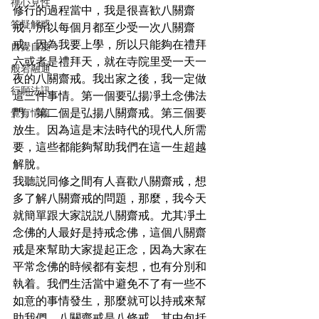
禪心見性
修行的過程當中，我是很喜歓八關齋
答疑解惑
戒，所以每個月都至少受一次八關齋
戒。因為我要上學，所以只能夠在禮拜
自覺自度
六或者是禮拜天，就在寺院里受一天一
般若融通
夜的八關齋戒。我出家之後，我一定做
行願法訊
這三件事情。第一個要弘揚凈土念佛法
覺有情篇
門。第二個是弘揚八關齋戒。第三個要
放生。因為這是末法時代的現代人所需
要，這些都能夠幫助我們在這一生超越
解脫。
我聽説同修之間有人喜歡八關齋戒，想
多了解八關齋戒的問題，那麼，我今天
就簡單跟大家説説八關齋戒。尤其凈土
念佛的人最好是持戒念佛，這個八關齋
戒是來幫助大家提起正念，因為大家在
平常念佛的時候都有妄想，也有分別和
執着。我們生活當中避免不了有一些不
如意的事情發生，那麼就可以持戒來幫