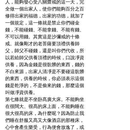
人，能夠發心受八關齋戒的這一天，完
全做一個出家人，使你們能夠百分之百
修得出家的福德，出家的功德，就加了
一個規定，這一條就是禁止你們碰金
錢，不能碰錢、不能拿錢、不能有錢、
不可以用錢。其實這是沙彌戒的十條
戒。就像剛才的老菩薩要頂禮供養師
父，師父不碰錢，還是叫你們代收，所
以若給師父供養頂禮的時候，口說凈資
供養，因為金錢是很骯髒的東西，錢的
不白來源，出家人清凈是不要碰這骯髒
的東西，供養的時候，你必須表示這個
錢是乾淨的，不是偷來的錢，那麼這個
叫做凈資供養。
第七條就是不坐卧髙廣大床。不能夠坐
在很闊大、很髙的床上面，不能夠睡在
很大很髙的床，為什麼呢？因為防止我
們睡在舒服又髙又大像酒店的那種床，
心中會產生樂受，行為便會放逸了，或