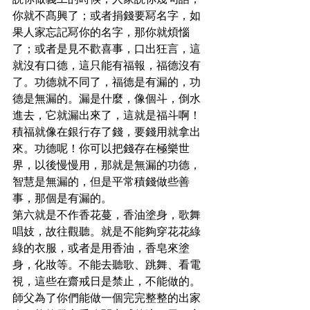
説你做義工的時候，人家説你幾句話，
你就不髙興了；或者捐錢要冩名字，如
果人家忘記冩你的名字，那你就煩惱
了；或者是見不歡喜事，口出狂言，這
就沒有口德，這只能有福報，福德沒有
了。功德就不同了，福德是有漏的，功
德是無漏的。漏是什麼，像個斗，倒水
進去，它就漏出來了，這就是福斗啊！
積福就像在銀行存了錢，要錢用就拿出
來。功德呢！你可以把錢存在極樂世
界，以後慢慢用，那就是無漏的功德，
智慧是無漏的，但是平常積錢做些善
事，那個是有漏的。
第六就是不作香花蔓，香油塗身，歌舞
唱妓，故往觀聽。就是不能夠穿花花綠
綠的衣服，或者是用香油，香皂來塗
身，化妝等。不能去聽歌、跳舞、看電
視，這些在齋戒日是禁止，不能做的。
師父為了你們能做一個完完整整的出家