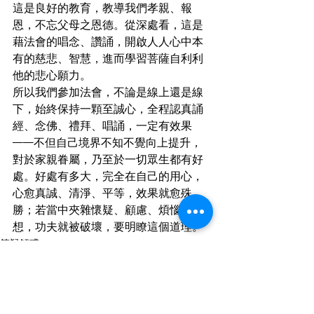
這是良好的教育，教導我們孝親、報
恩，不忘父母之恩德。從深處看，這是
藉法會的唱念、讚誦，開啟人人心中本
有的慈悲、智慧，進而學習菩薩自利利
他的悲心願力。
所以我們參加法會，不論是線上還是線
下，始終保持一顆至誠心，全程認真誦
經、念佛、禮拜、唱誦，一定有效果
——不但自己境界不知不覺向上提升，
對於家親眷屬，乃至於一切眾生都有好
處。好處有多大，完全在自己的用心，
心愈真誠、清淨、平等，效果就愈殊
勝；若當中夾雜懷疑、顧慮、煩惱、妄
想，功夫就被破壞，要明瞭這個道理。
答疑解惑
行願法訊