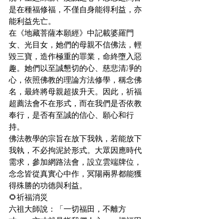
是在種福修福，不僅自身能得利益，亦
能利益先亡。
在《地藏菩薩本願經》中記載婆羅門
女、光目女，她們的母親不信佛法，輕
毀三寶，造作極重的罪業，命終墮入惡
趣。她們以至誠懇切的心、慈悲清凈的
心，依照佛教的理論方法修學，稱念佛
名，最終將母親超拔升天。因此，祈福
超薦法會不在形式，而在我們是否依教
奉行，是否有至誠的信心、願心和行
持。
佛法教學的宗旨在放下我執，若能放下
我執，不必拘泥於形式。大眾因應時代
需求，參加網路法會，設立雲端牌位，
念念皆從真實心中作，冥陽兩界都能獲
得殊勝的功德與利益。
🌻祈福消災
六祖大師說：「一切福田，不離方