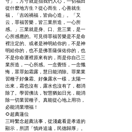
寸」，方寸就是指我們人心，一切福田
從什麼地方生？從心而生，心善就生
福，「吉凶禍福，皆由心造」。「又
云，罪福苦樂，皆三業所造，一心所
感。」三業就是身、口、意三業，是一
心所感應的。可見得罪福苦樂是不是命
裡注定的、或者是神明給你的，不是神
明給你的，也不是佛菩薩保佑你的，也
不是你命運裡原來有的，而是你自己三
業所造，一心所感。一念覺悟，一念懺
悔，眾罪如霜露，慧日能消除。罪業業
習種子好像霜、好像露水一樣，太陽一
出來，霜也沒有，露水也沒有了，都消
除了。學習佛法，智慧猶如日光，能消
除一切業習種子。真能從心地上用功，
必能消業增福！
🌻超薦蓮位
三時繫念超薦法事，從淺處看是孝道的
顯示，所謂「慎終追遠，民德歸厚」。