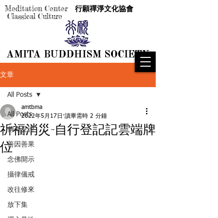
Meditation Center
行願禪淨文化協會
Classical Culture
AMITA BUDDHISM SOCIETY
AMITA BUDDHISM SOCIETY
文章
All Posts
amtbma
All Posts
2022年5月17日
讀畢需時 2 分鐘
祈福消災-自行登記記雲端牌
傳奇見證
位
善因善果
念佛開示
攝律儀戒
改往修來
放下集