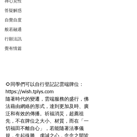
禪心見性
答疑解惑
自覺自度
般若融通
行願法訊
覺有情篇
🌻
同學們可以自行登記記雲端牌位：
https://wish.tplys.com
隨著時代的變遷，雲端服務的盛行，佛
法藉由網絡的形式，達到更加及時、廣
泛和有效的傳播。祈福消災，超薦祖
先，不在牌位之大小、材質，而在「一
切福田不離自心」，若能隨著法事儀
規，生起殊勝、虔誠之心，念念之間皆