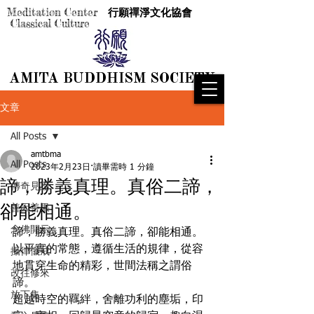
Meditation Center
行願禪淨文化協會
Classical Culture
AMITA BUDDHISM SOCIETY
AMITA BUDDHISM SOCIETY
文章
All Posts
amtbma
All Posts
2023年2月23日
讀畢需時 1 分鐘
諦，勝義真理。真俗二諦，
傳奇見證
卻能相通。
善因善果
念佛開示
諦，勝義真理。真俗二諦，卻能相通。

以平實的常態，遵循生活的規律，從容
攝律儀戒
地貫穿生命的精彩，世間法稱之謂俗
改往修來
諦。

放下集
超越時空的羈絆，舍離功利的塵垢，印