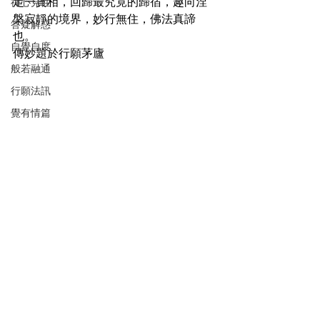
定一實相，回歸最究竟的歸宿，趣向涅
禪心見性
槃寂靜的境界，妙行無住，佛法真諦
答疑解惑
也。

自覺自度
傳妙題於行願茅廬
般若融通
行願法訊
覺有情篇