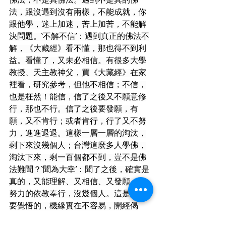
佛法，不是真佛法。遇到不是真的佛
法，跟沒遇到沒有兩樣，不能成就，你
跟他學，迷上加迷，苦上加苦，不能解
決問題。‘不解不信’：遇到真正的佛法不
解，《大藏經》看不懂，那也得不到利
益。看懂了，又未必相信。有很多大學
教授、天主教神父，買《大藏經》在家
裡看，研究參考，但他不相信；不信，
也是枉然！能信，信了之後又不願意修
行，那也不行。信了之後要發願，有
願，又不肯行；或者肯行，行了又不努
力，進進退退。這樣一層一層的淘汰，
剩下來沒幾個人；台灣這麼多人學佛，
淘汰下來，剩一百個都不到，豈不是佛
法難聞？‘聞為大幸’：聞了之後，確實是
真的，又能理解、又相信、又發願、又
努力的依教奉行，沒幾個人。這是真正
要覺悟的，機緣實在不容易，開經偈
說‘百千萬劫難遭遇’，不止百千萬劫。好