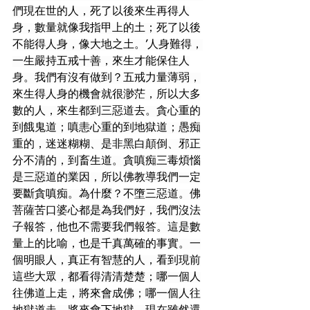
們現在世的人，死了以後來生再得人
身，數量就像我指甲上的土；死了以後
不能得人身，像大地之土。’人身難得，
一生嚴持五戒十善，來生才能保住人
身。我們有沒有做到？五戒力量薄弱，
來生得人身的機會就很渺茫，所以大多
數的人，來生都到三惡道去。貪心重的
到餓鬼道；嗔恚心重的到地獄道；愚痴
重的，迷迷糊糊、是非黑白顛倒、邪正
分不清的，到畜生道。貪嗔痴三毒煩惱
是三惡道的業因，所以佛教導我們一定
要斷貪嗔痴。為什麼？不墮三惡道。佛
菩薩苦口婆心都是為我們好，我們沒法
子報答，他也不需要我們報答。這是數
量上的比喻，也是千真萬確的事實。一
個明眼人，真正有智慧的人，看到現前
這些大眾，都看得清清楚楚；哪一個人
往佛道上走，將來會成佛；哪一個人往