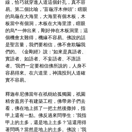
線，恰巧就穿進人道這個針孔，真不容
易。第二個比喻，‘盲龜浮木伸頭’：瞎眼
的烏龜在大海里，大海里有個木板，木
板當中有個洞，木板在大海里漂，瞎眼
的烏*一伸出來，剛好伸在木板洞里；這
個機會太難得，機緣不容易。佛說的話
是聖言量，我們要相信，佛不會欺騙我
們的。《金剛經》說：‘如來是真語者、
實語者、如語者、不妄語者、不誑語
者。’我們一定要相信佛所說的，人身不
容易得來。在六道里，神識投到人道確
實不容易。
釋迦牟尼佛當年在祇樹給孤獨園，祇園
精舍蓋房子有建築工程，佛帶弟子們去
看，佛在地上抓了一把土然後撒掉，指
甲上還有一點。佛反過來問學生：‘我指
甲上的土多，還是地上土多？’這還用得
著問嗎？當然是地上的土多。佛說：‘我