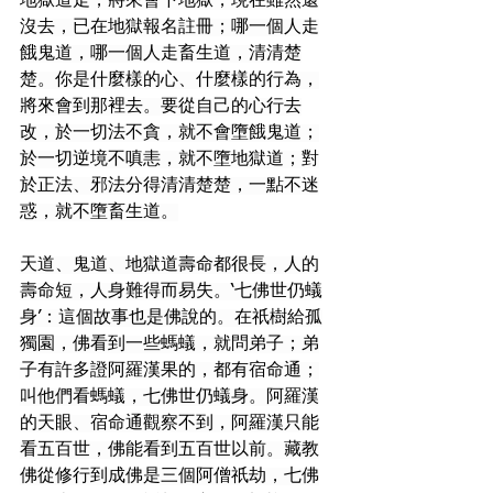
地獄道走，將來會下地獄，現在雖然還
沒去，已在地獄報名註冊；哪一個人走
餓鬼道，哪一個人走畜生道，清清楚
楚。你是什麼樣的心、什麼樣的行為，
將來會到那裡去。要從自己的心行去
改，於一切法不貪，就不會墮餓鬼道；
於一切逆境不嗔恚，就不墮地獄道；對
於正法、邪法分得清清楚楚，一點不迷
惑，就不墮畜生道。
天道、鬼道、地獄道壽命都很長，人的
壽命短，人身難得而易失。‘七佛世仍蟻
身’：這個故事也是佛說的。在祇樹給孤
獨園，佛看到一些螞蟻，就問弟子；弟
子有許多證阿羅漢果的，都有宿命通；
叫他們看螞蟻，七佛世仍蟻身。阿羅漢
的天眼、宿命通觀察不到，阿羅漢只能
看五百世，佛能看到五百世以前。藏教
佛從修行到成佛是三個阿僧祇劫，七佛