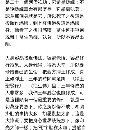
是二十一個阿僧祇劫，它還是螞蟻；不
是說螞蟻壽命有那麼長，它愚痴執著，
認為那個身就是它，所以死了之後還是
投胎作螞蟻，到七尊佛過後還是螞蟻
身。佛看了之後很感嘆：畜生道不容易
脫離！畜生愚痴、執著，所以不容易出
離。
人身容易接近佛法、容易覺悟、容易修
行證果。人身難得，得為大幸，所以要
珍惜自己的生命，把西方凈土修成。真
正修凈土，三年的時間就足夠；《凈土
聖賢錄》、《往生傳》里，三年修成的
人非常多，我們三年必定也能修成。可
是這裡頭有一個最重要的條件，就是一
切萬緣要放下。你之所以修不成，牽腸
掛肚的事情太多，胡思亂想太多，這是
大障礙，要把身心世界統統放下。像印
光大師一樣，把‘死’字貼在床頭，提醒自