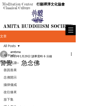
Meditation Center
行願禪淨文化協會
Classical Culture
AMITA BUDDHISM SOCIETY
AMITA BUDDHISM SOCIETY
文章
All Posts
amtbma
All Posts
2013年1月29日
讀畢需時 6 分鐘
警覺 — 急念佛
傳奇見證
善因善果
念佛開示
攝律儀戒
改往修來
放下集