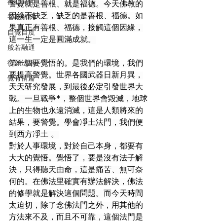
禪心見性
警覺就是善根、就是福德。今天佛教的
因緣不缺乏，缺乏的是善根、福德。如
答疑解惑
果真正有善根、福德，接觸這個因緣，
自覺自度
這一生一定是圓滿成就。
般若融通
行願法訊
第一個要覺悟的。是我們的環境，我們
要提高警覺。世界各國武器日新月異，
覺有情篇
天天研究發展，到最後必定引發世界大
戰。一旦戰爭*，整個世界會毀滅，地球
上的生物也永遠消滅，這是人類將來的
結果，要警覺。學會凈土法門，我們便
到西方凈土 。
對於人事環境，對於自己本身，都要有
大大的覺悟。覺悟了，要是沒有法子解
決，只得聽天由命，這是痛苦、無可奈
何的。在佛法里確實有辦法解決，佛法
的修學就是解決這個問題。而今天時間
太迫切，除了念佛法門之外，用其他的
方法來不及，而且不可靠，這個法門是