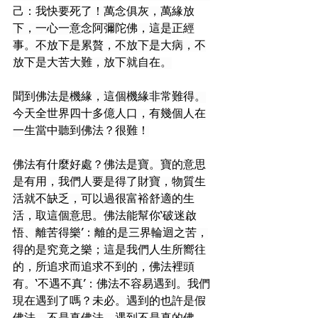
己：我快要死了！萬念俱灰，萬緣放
下，一心一意念阿彌陀佛，這是正經
事。不放下是累贅，不放下是大病，不
放下是大苦大難，放下就自在。
聞到佛法是機緣，這個機緣非常難得。
今天全世界四十多億人口，有幾個人在
一生當中聽到佛法？很難！
佛法有什麼好處？佛法是寶。寶的意思
是有用，我們人要是得了財寶，物質生
活就不缺乏，可以過很富裕舒適的生
活，取這個意思。佛法能幫你‘破迷啟
悟、離苦得樂’：離的是三界輪迴之苦，
得的是究竟之樂；這是我們人生所嚮往
的，所追求而追求不到的，佛法裡頭
有。‘不遇不真’：佛法不容易遇到。我們
現在遇到了嗎？未必。遇到的也許是假