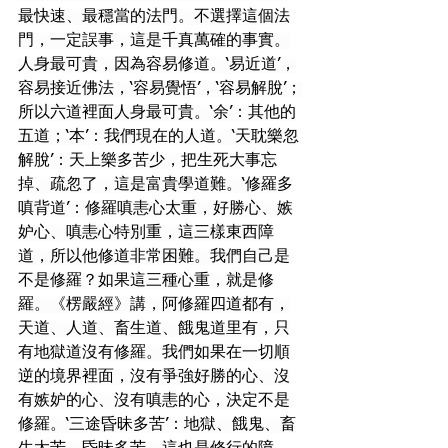
最快速、最穩當的法門。不選擇這個法
門，一定誤事，這是千真萬確的事實。
人身最可貴，因為容易修道。‘易近道’，
容易接近佛法，‘容易覺悟’，‘容易解脫’；
所以六道裡面人身最可貴。‘余’：其他的
五道；‘本’：我們現在的人道。‘天耽樂忽
解脫’：天上樂多苦少，把生死大事忘
掉、疏忽了，這是富貴學道難。‘修羅多
嗔背道’：修羅嗔恚心太重，好勝心、嫉
妒心、嗔恚心特別重，這三樣東西障
道，所以他修道非常困難。我們自己是
不是修羅？如果這三種心重，就是修
羅。《楞嚴經》講，阿修羅四道都有，
天道、人道、畜生道、餓鬼道里有，只
有地獄道沒有修羅。我們如果在一切順
逆的境界裡面，沒有爭強好勝的心、沒
有嫉妒的心、沒有嗔恚的心，決定不是
修羅。‘三途昏昧多苦’：地獄、餓鬼、畜