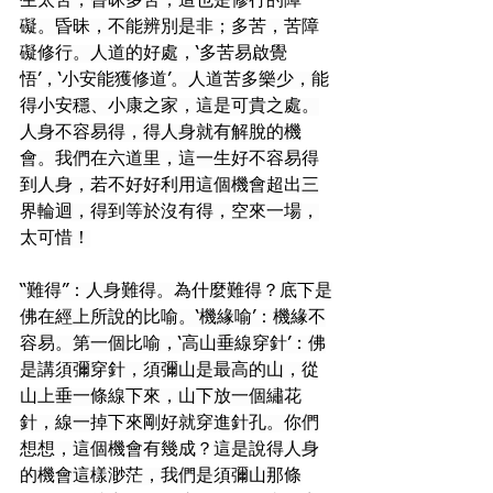
生太苦，昏昧多苦，這也是修行的障
礙。昏昧，不能辨別是非；多苦，苦障
礙修行。人道的好處，‘多苦易啟覺
悟’，‘小安能獲修道’。人道苦多樂少，能
得小安穩、小康之家，這是可貴之處。
人身不容易得，得人身就有解脫的機
會。我們在六道里，這一生好不容易得
到人身，若不好好利用這個機會超出三
界輪迴，得到等於沒有得，空來一場，
太可惜！
“難得”：人身難得。為什麼難得？底下是
佛在經上所說的比喻。‘機緣喻’：機緣不
容易。第一個比喻，‘高山垂線穿針’：佛
是講須彌穿針，須彌山是最高的山，從
山上垂一條線下來，山下放一個繡花
針，線一掉下來剛好就穿進針孔。你們
想想，這個機會有幾成？這是說得人身
的機會這樣渺茫，我們是須彌山那條