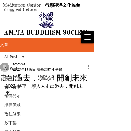
Meditation Center
行願禪淨文化協會
Classical Culture
AMITA BUDDHISM SOCIETY
AMITA BUDDHISM SOCIETY
文章
All Posts
amtbma
All Posts
2023年1月6日
讀畢需時 4 分鐘
走出過去，2023 開創未來
傳奇見證
2023 將至，願人人走出過去，開創未
善因善果
來。
念佛開示
攝律儀戒
改往修來
放下集