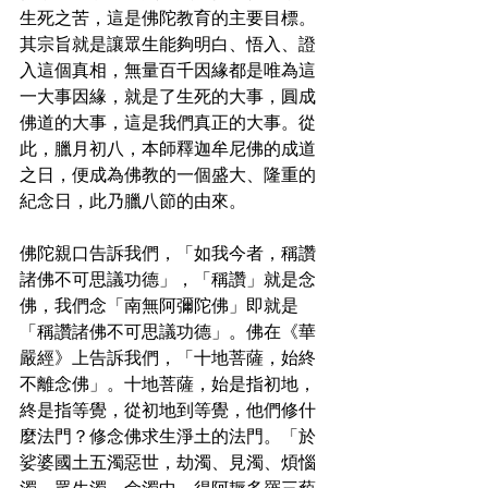
生死之苦，這是佛陀教育的主要目標。
其宗旨就是讓眾生能夠明白、悟入、證
入這個真相，無量百千因緣都是唯為這
一大事因緣，就是了生死的大事，圓成
佛道的大事，這是我們真正的大事。從
此，臘月初八，本師釋迦牟尼佛的成道
之日，便成為佛教的一個盛大、隆重的
紀念日，此乃臘八節的由來。
佛陀親口告訴我們，「如我今者，稱讚
諸佛不可思議功德」，「稱讚」就是念
佛，我們念「南無阿彌陀佛」即就是
「稱讚諸佛不可思議功德」。佛在《華
嚴經》上告訴我們，「十地菩薩，始終
不離念佛」。十地菩薩，始是指初地，
終是指等覺，從初地到等覺，他們修什
麼法門？修念佛求生淨土的法門。「於
娑婆國土五濁惡世，劫濁、見濁、煩惱