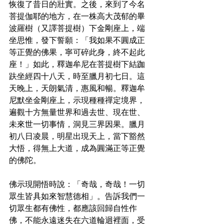
恢復了昔日的壯實。之後，來到了今名
菩提伽耶的地方，在一株高大茂郁的畢
波羅樹（又譯菩提樹）下金剛座上，端
坐思惟，發下誓願：「我如果不圓成正
等正覺的佛果，寧可碎此身，終不起此
座！」如此，釋迦牟尼在菩提樹下結跏
趺坐經四十八天，時至臘月初七日。這
天晚上，天朗氣清，惠風和暢。釋迦牟
尼默坐金剛座上，示現種種禪定境界，
遍觀十方無量世界和過去世、現在世、
未來世一切事情，洞見三界因果。臘月
初八日凌晨，明星出現天上，當下豁然
大悟，得無上大道，成為圓滿正等正覺
的佛陀。
佛示現開悟時說：「奇哉，奇哉！一切
眾生皆具如來智慧德相」。告訴我們一
切眾生都有佛性，都應該回歸自性作
佛，不能永遠迷失在六道輪迴裡面，受