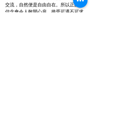
交流，自然便是自由自在。所以正面的
信念會令人敞開心扉，接受可遇不可求
得聞佛法的機會，充實才會有鬆弛舒適
的愉快人生。​
臘月初八，釋迦牟尼佛成道之日，也是
眾生成道之日。為什麼？釋迦牟尼佛今
天成道後，即為眾生說種種成佛之法。
眾生能依法修因，即可成就佛果，今日
的我們隨順佛陀的教誨，選擇了淨土法
門，信願持名、求生淨土，指日可待我
們能有成道之日，一生不退成佛之日。
祈願我們都能以佛陀爲範典，以佛法安
頓身心，以正念安定自己，以慈悲與智
慧，溫暖利益眾生。平靜的內心最美，
也最幸福！
南無本師釋迦牟尼佛！南無阿彌陀佛，