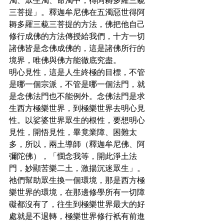
濁、眾生濁、命濁中，得阿耨多羅三藐
三菩提」。釋迦牟尼佛在五濁惡世得阿
耨多羅三藐三菩提的方法，佛把他自己
修行成佛的方法傳授給我們，十方一切
諸佛皆是念佛成佛的，這是諸佛所行的
境界，唯佛與佛方能徹底究盡。

明心見性，這是人生終極的目標，不管
是哪一個宗派，不管是哪一個法門，就
是念佛法門也不能例外。念佛法門是求
生西方極樂世界，到極樂世界去明心見
性。以娑婆世界眾生的根性，要想明心
見性，開悟見性，畢竟業障、困難太
多，所以，兩土導師（釋迦牟尼佛、阿
彌陀佛），「憫念我等，開此淨土法
門，妙顯苦樂二土，激揚沉迷眾生」。
祂們幫助眾生換一個環境，那是西方極
樂世界的環境，在那邊修學所有一切障
礙都沒有了，往生到極樂世界最大的好
處就是不退轉，極樂世界修行衹有前進