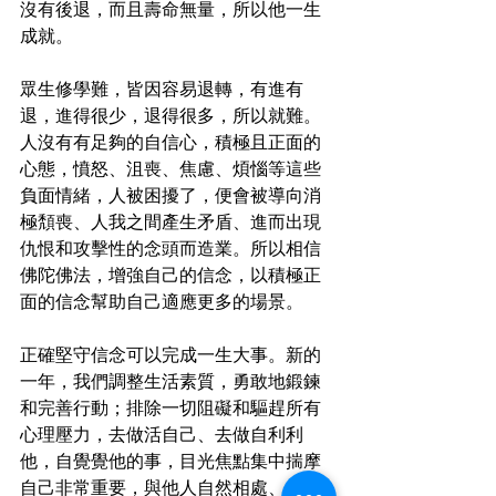
沒有後退，而且壽命無量，所以他一生
成就。
眾生修學難，皆因容易退轉，有進有
退，進得很少，退得很多，所以就難。
人沒有有足夠的自信心，積極且正面的
心態，憤怒、沮喪、焦慮、煩惱等這些
負面情緒，人被困擾了，便會被導向消
極頽喪、人我之間產生矛盾、進而出現
仇恨和攻擊性的念頭而造業。所以相信
佛陀佛法，增強自己的信念，以積極正
正確堅守信念可以完成一生大事。新的
一年，我們調整生活素質，勇敢地鍛鍊
和完善行動；排除一切阻礙和驅趕所有
心理壓力，去做活自己、去做自利利
他，自覺覺他的事，目光焦點集中揣摩
自己非常重要，與他人自然相處、自然