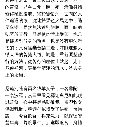
釋迦牟尼太子棄王位出家，經過了六年
的苦修，乃至日食一麻一麥，漸漸身體
變得極度瘦弱。終於覺悟到：世間的人
們追逐物欲，沈迷於聲色犬馬之中，過
份享樂，固然無法達到解脫；而一味的
執著於苦行，只是使肉體上受苦，也只
是徒增對於身的執著，也是沒有辦法證
悟的；只有捨棄苦樂二邊，才能進趨大
徹大悟的菩提大道。於是，重新調整修
行的方法，從苦行的座位上站起，走下
尼連禪河，讓長年清淨的流水，洗去身
上的垢穢。
尼連河邊有兩名牧羊女子，一名難陀，
一名波羅，素日里看見釋迦牟尼如此虔
誠苦修，心中甚是感動敬佩，當即牧女
供獻乳糜，釋迦牟尼接受了供養，發願
說：「今食飲食，得充氣力，以保留智
慧年壽，為度眾生。」遂即服食，身體