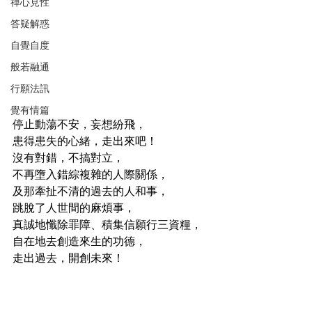
禪心見性
答疑解惑
自覺自度
般若融通
行願法訊
覺有情篇
停止動蕩不安，妄想紛飛，
患得患失的心緒，走出來吧！
沒有對錯，不搞對立，
不再墮入錯綜複雜的人際關係，
及那牽扯不清的過去的人和事，
跳脫了人世間的麻煩事，
真誠地懺除罪障、積集信願行三資糧，
自在地去創造來生的功德，
走出過去，開創未來！