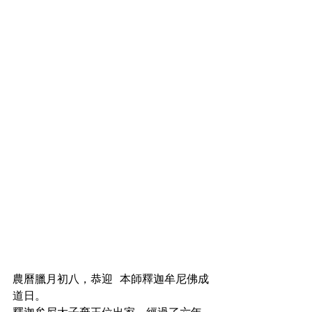
農曆臘月初八，恭迎  本師釋迦牟尼佛成
道日。