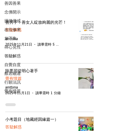
善因善果
念佛開示
攝律儀戒
善男子！善女人綻放絢麗的光芒！
改往修來
答疑解惑
放下集
amtbma
2025年11月21日
讀畢需時 5 分鐘
禪心見性
答疑解惑
自覺自度
除悪習從明心著手
般若融通
覺有情篇
行願法訊
amtbma
覺有情篇
2025年11月1日
讀畢需時 1 分鐘
小考題目（地藏經因緣篇一）
答疑解惑