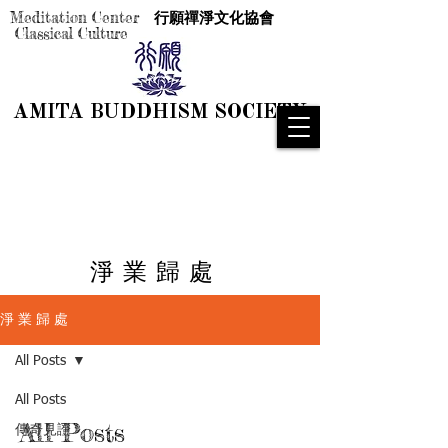
Meditation Center
行願禪淨文化協會
Classical Culture
AMITA BUDDHISM SOCIETY
AMITA BUDDHISM SOCIETY
淨 業 歸 處
淨 業 歸 處
All Posts
All Posts
All Posts
傳奇見證